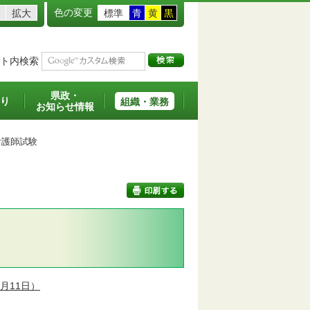
色の変更
拡大
標準
青
黄
黒
ト内検索
県政・
り
組織・業務
お知らせ情報
護師試験
印刷する
3月11日）