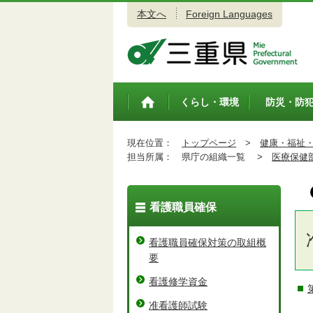
本文へ
Foreign Languages
三重県公式ウェブサイト
くらし・環境
防災・防
トップペ
ージ
現在位置：
トップページ
>
健康・福祉
担当所属：
県庁の組織一覧 >
医療保健
看護職員確保
看護職員確保対策の取組概
要
看護修学資金
准看護師試験