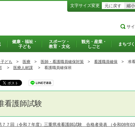
文字サイズ変更
元に戻す
縮小
サイ
健康・福祉・
スポーツ・
観光・産業・
犯
まちづく
子ども
教育・文化
しごと
・子ども
>
医療
>
医師・看護職員確保対策
>
看護職員確保
>
准看
部
>
医療人材課
>
看護職員確保班
准看護師試験
第７７回（令和７年度）三重県准看護師試験 合格者発表
（令和08年0