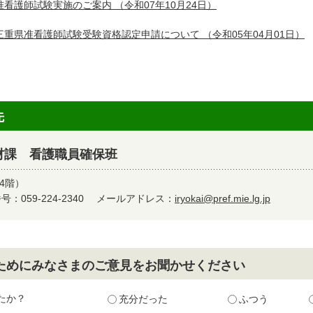
准看護師試験実施のご案内
（令和07年10月24日）
三重県准看護師試験受験資格認定申請について
（令和05年04月01日）
先
材課 看護職員確保班
4階）
：059-224-2340
メールアドレス：
iryokai@pref.mie.lg.jp
ためにみなさまのご意見をお聞かせください
たか？
充分だった
ふつう