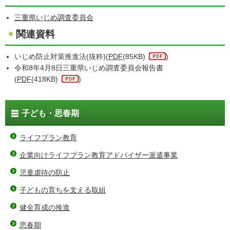
三重県いじめ調査委員会
関連資料
いじめ防止対策推進法(抜粋)(
PDF
(85KB)
)
令和8年4月8日三重県いじめ調査委員会報告書
(
PDF
(418KB)
)
子ども・思春期
ライフプラン教育
企業向けライフプラン教育アドバイザー派遣事業
児童虐待の防止
子どもの育ちを支える取組
健全育成の推進
思春期