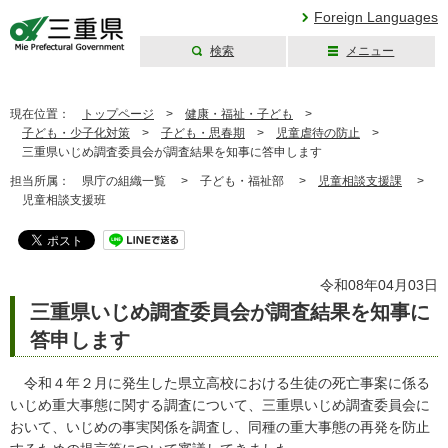
Foreign Languages
検索
メニュー
三重県公式ウェブ
サイト
現在位置：
トップページ
>
健康・福祉・子ども
>
子ども・少子化対策
>
子ども・思春期
>
児童虐待の防止
>
三重県いじめ調査委員会が調査結果を知事に答申します
担当所属：
県庁の組織一覧 >
子ども・福祉部 >
児童相談支援課
>
児童相談支援班
令和08年04月03日
三重県いじめ調査委員会が調査結果を知事に
答申します
令和４年２月に発生した県立高校における生徒の死亡事案に係る
いじめ重大事態に関する調査について、三重県いじめ調査委員会に
おいて、いじめの事実関係を調査し、同種の重大事態の再発を防止