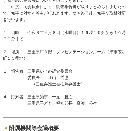
するための提言等について審議してきました。
この度、同委員会により、調査報告書が取りまとめられましたの
で、知事に対する答申が行われます。なお終了後、知事が取材対応
を行います。
１ 日時 令和８年４月８日（水曜日）１６時１５分から１６時
３０分まで
２ 場所 三重県庁３階 プレゼンテーションルーム（津市広明
町１３番地）
３ 報告者 三重県いじめ調査委員会
委員長 庄山 哲也
（三重弁護士会推薦弁護士）
４ 応対者 三重県知事 一見 勝之
三重県子ども・福祉部長 髙濵 公生
附属機関等会議概要