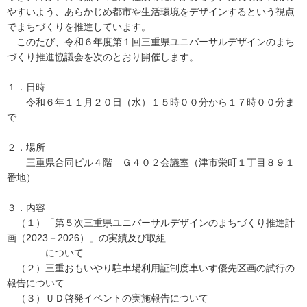
やすいよう、あらかじめ都市や生活環境をデザインするという視点
でまちづくりを推進しています。
このたび、令和６年度第１回三重県ユニバーサルデザインのまち
づくり推進協議会を次のとおり開催します。
１．日時
令和６年１１月２０日（水）１５時００分から１７時００分ま
で
２．場所
三重県合同ビル４階 Ｇ４０２会議室（津市栄町１丁目８９１
番地）
３．内容
（１）「第５次三重県ユニバーサルデザインのまちづくり推進計
画（2023－2026）」の実績及び取組
について
（２）三重おもいやり駐車場利用証制度車いす優先区画の試行の
報告について
（３）ＵＤ啓発イベントの実施報告について