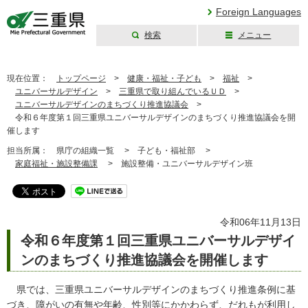
Foreign Languages
検索
メニュー
三重県公式ウェブ
サイト
現在位置：
トップページ
>
健康・福祉・子ども
>
福祉
>
ユニバーサルデザイン
>
三重県で取り組んでいるＵＤ
>
ユニバーサルデザインのまちづくり推進協議会
>
令和６年度第１回三重県ユニバーサルデザインのまちづくり推進協議会を開
催します
担当所属：
県庁の組織一覧 >
子ども・福祉部 >
家庭福祉・施設整備課
>
施設整備・ユニバーサルデザイン班
令和06年11月13日
令和６年度第１回三重県ユニバーサルデザイ
ンのまちづくり推進協議会を開催します
県では、三重県ユニバーサルデザインのまちづくり推進条例に基
づき、障がいの有無や年齢、性別等にかかわらず、だれもが利用し