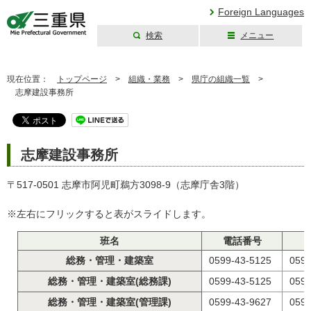
Foreign Languages
検索
メニュー
三重県公式ウェブ
サイト
現在位置：
トップページ
>
組織・業務
>
県庁の組織一覧
>
志摩建設事務所
志摩建設事務所
〒517-0501 志摩市阿児町鵜方3098-9（志摩庁舎3階）
※左右にフリックすると表がスライドします。
班名
電話番号
総務・管理・建築室
0599-43-5125
0599
総務・管理・建築室(総務課)
0599-43-5125
0599
総務・管理・建築室(管理課)
0599-43-9627
0599