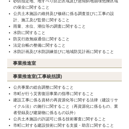
砂防指定地、地すべり防止区域及び急傾斜地崩壊危険区域
の保全に関すること
公共土木施設の維持及び修繕に係る調査並びに工事の設
計、施工及び監督に関すること
雨量、水位、潮位等の調査に関すること
水防に関すること
防災行政無線通信に関すること
法定台帳の整備に関すること
水防計画及び水防訓練並びに地域防災計画に関すること
事業推進室
事業推進室(工事統括課)
公共事業の総合調整に関すること
市町が行う災害復旧事業の指導に関すること
建設工事に係る資材の再資源化等に関する法律（建設リサ
イクル法）の施行に関すること（再資源化に係るもの、業
者登録及び建築物に係るもの以外）
公共土木施設の許認可に係る技術審査に関すること
市町に対する建設技術に関する支援・助言に関すること