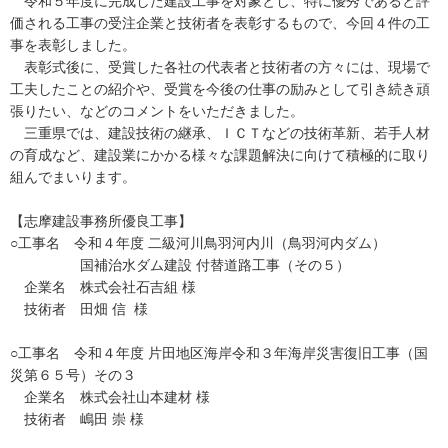
令和５年度に完成した建設工事を対象とし、特に優秀であると評
価される工事の受注企業と技術者を表彰するもので、今回４件の工
事を表彰しました。
表彰式後に、受賞した各社の代表者と技術者の方々には、現場で
工夫したことの紹介や、受賞を今後の仕事の励みとして引き続き頑
張りたい、などのコメントをいただきました。
三重県では、建設技術の継承、ＩＣＴなどの技術革新、若手人材
の育成など、建設業にかかる様々な課題解決に向けて積極的に取り
組んでまいります。
【志摩建設事務所優良工事】
○工事名 令和４年度 二級河川鳥羽河内川（鳥羽河内ダム）
国補治水ダム建設 付替道路工事（その５）
企業名 株式会社石吉組 様
技術者 田畑 信 様
○工事名 令和４年度 片田地区海岸令和３年海岸災害復旧工事（国
災第６５号）その３
企業名 株式会社山本建材 様
技術者 嶋田 崇 様