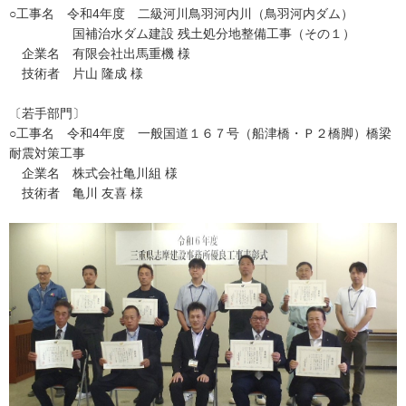
○工事名 令和4年度 二級河川鳥羽河内川（鳥羽河内ダム）
国補治水ダム建設 残土処分地整備工事（その１）
企業名 有限会社出馬重機 様
技術者 片山 隆成 様
〔若手部門〕
○工事名 令和4年度 一般国道１６７号（船津橋・Ｐ２橋脚）橋梁
耐震対策工事
企業名 株式会社亀川組 様
技術者 亀川 友喜 様