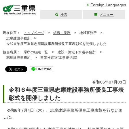
Foreign Languages
検索
メニュー
三重県公式ウェブ
サイト
現在位置：
トップページ
>
組織・業務
>
地域事務所 >
志摩建設事務所
>
令和６年度三重県志摩建設事務所優良工事表彰式を開催しました
担当所属：
県庁の組織一覧 >
建設・流域下水道事務所 >
志摩建設事務所
>
事業推進室(工事統括課)
令和06年07月08日
令和６年度三重県志摩建設事務所優良工事表
彰式を開催しました
令和6年7月4日（木）、志摩建設事務所優良工事表彰を行ないま
した。