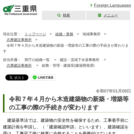
Foreign Languages
検索
メニュー
三重県公式ウェブ
サイト
現在位置：
トップページ
>
組織・業務
>
地域事務所 >
志摩建設事務所
>
令和７年４月から木造建築物の新築・増築等の工事の際の手続きが変わりま
す
担当所属：
県庁の組織一覧 >
建設・流域下水道事務所 >
志摩建設事務所
>
総務・管理・建築室(建築開発課)
令和07年01月08日
令和７年４月から木造建築物の新築・増築等
の工事の際の手続きが変わります
建築基準法では、建築物の安全性を確保するため、工事着手前に
建築計画を申請し、（「建築確認申請」といいます）、建築確認を
受け、工事完了後に検査に合格することを義務付けています。