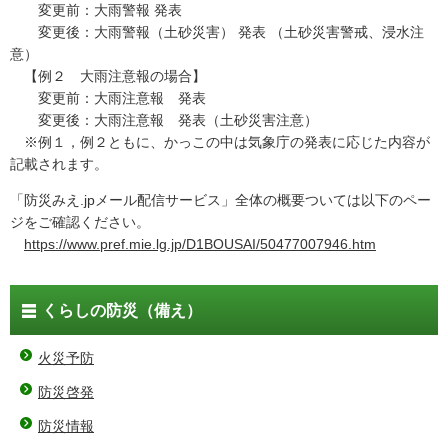
変更前：大雨警報 発表
変更後：大雨警報（土砂災害） 発表 （土砂災害警戒、浸水注
意）
【例２ 大雨注意報の場合】
変更前：大雨注意報 発表
変更後：大雨注意報 発表（土砂災害注意）
※例１，例２ともに、かっこの中は気象庁の発表に応じた内容が
記載されます。
「防災みえ.jpメール配信サービス」全体の概要ついては以下のペー
ジをご確認ください。
https://www.pref.mie.lg.jp/D1BOUSAI/50477007946.htm
くらしの防災（備え）
火災予防
防災啓発
防災情報