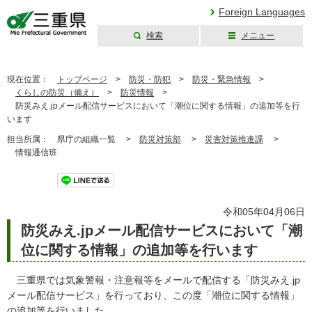
Foreign Languages
検索
メニュー
三重県公式ウェブ
サイト
現在位置：
トップページ
>
防災・防犯
>
防災・緊急情報
>
くらしの防災（備え）
>
防災情報
>
防災みえ.jpメール配信サービスにおいて「潮位に関する情報」の追加等を行
います
担当所属：
県庁の組織一覧 >
防災対策部
>
災害対策推進課
>
情報通信班
ツイート
令和05年04月06日
防災みえ.jpメール配信サービスにおいて「潮
位に関する情報」の追加等を行います
三重県では気象警報・注意報等をメールで配信する「防災みえ.jp
メール配信サービス」を行っており、この度「潮位に関する情報」
の追加等を行いました。