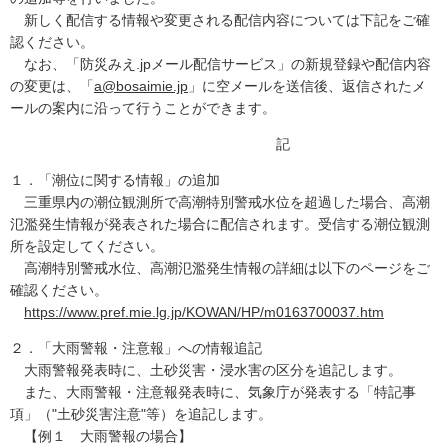
新しく配信する情報や変更される配信内容については下記をご確
認ください。
なお、「防災みえ.jpメール配信サービス」の新規登録や配信内容
の変更は、「
a@bosaimie.jp
」に空メールを送信後、返信されたメ
ールの案内に沿って行うことができます。
記
１．「潮位に関する情報」の追加
三重県内の潮位観測所で高潮特別警戒水位を超過した場合、高潮
氾濫発生情報が発表された場合に配信されます。受信する潮位観測
所を設定してください。
高潮特別警戒水位、高潮氾濫発生情報の詳細は以下のページをご
確認ください。
https://www.pref.mie.lg.jp/KOWAN/HP/m0163700037.htm
２．「大雨警報・注意報」への情報追記
大雨警報発表時に、土砂災害・浸水害の区分を追記します。
また、大雨警報・注意報発表時に、気象庁が発表する「特記事
項」（"土砂災害注意"等）を追記します。
【例１ 大雨警報の場合】