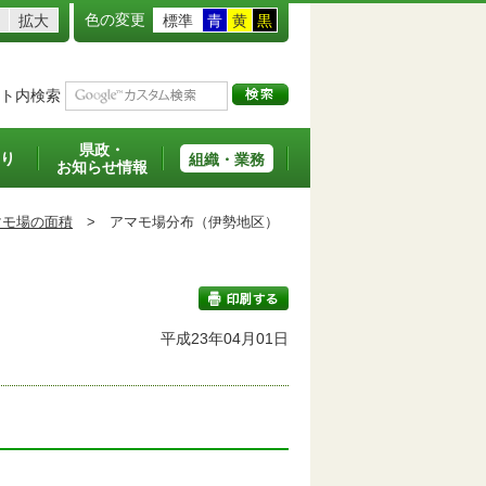
色の変更
拡大
標準
青
黄
黒
ト内検索
県政・
り
組織・業務
お知らせ情報
マモ場の面積
>
アマモ場分布（伊勢地区）
平成23年04月01日
印刷する