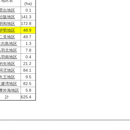
地区名
(ha)
雲出地区
0.1
松阪地区
141.3
明和地区
172.8
伊勢地区
48.9
二見地区
49.7
答志島地区
1.3
鳥羽北地区
7.8
鳥羽南地区
0.4
的矢地区
21.2
阿児地区
84.1
大王地区
9.5
英虞湾地区
82.5
摩外海地区
5.8
計
625.4