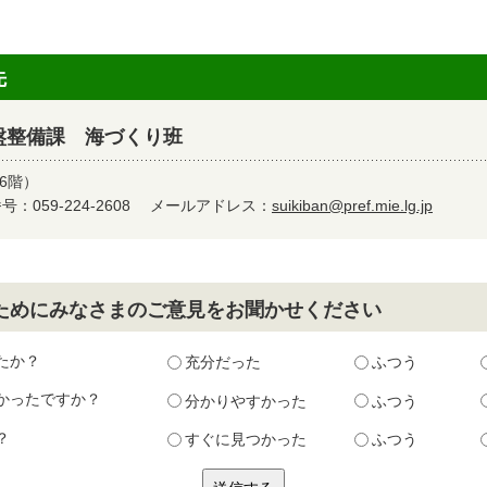
先
盤整備課 海づくり班
6階）
：059-224-2608
メールアドレス：
suikiban@pref.mie.lg.jp
ためにみなさまのご意見をお聞かせください
たか？
充分だった
ふつう
かったですか？
分かりやすかった
ふつう
？
すぐに見つかった
ふつう