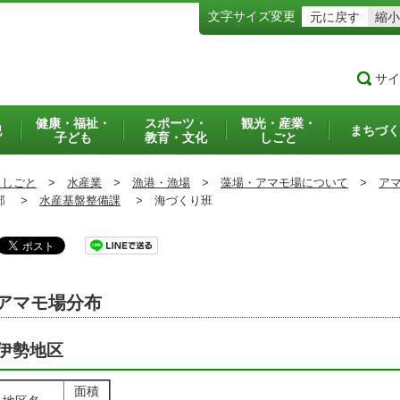
文字サイズ変更
元に戻す
縮小
サイ
健康・福祉・
スポーツ・
観光・産業・
犯
まちづく
子ども
教育・文化
しごと
・しごと
>
水産業
>
漁港・漁場
>
藻場・アマモ場について
>
ア
部 >
水産基盤整備課
>
海づくり班
アマモ場分布
伊勢地区
面積