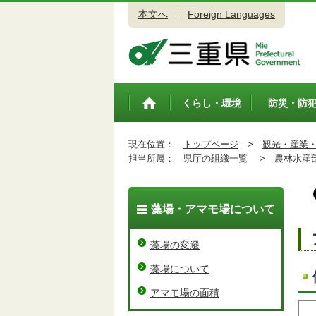
本文へ
Foreign Languages
三重県公式ウェブサイト
くらし・環境
防災・防
トップペ
ージ
現在位置：
トップページ
>
観光・産業
担当所属：
県庁の組織一覧 >
農林水産
藻場・アマモ場について
藻場の変遷
藻場について
アマモ場の面積