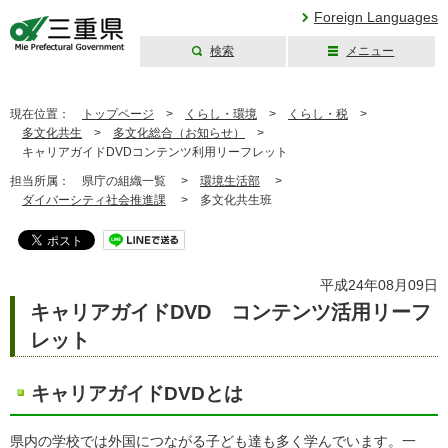
Foreign Languages
検索
メニュー
三重県公式ウェブ
サイト
現在位置：
トップページ
>
くらし・環境
>
くらし・税
>
多文化共生
>
多文化総合（お知らせ）
>
キャリアガイドDVDコンテンツ利用リーフレット
担当所属：
県庁の組織一覧 >
環境生活部
>
ダイバーシティ社会推進課
>
多文化共生班
平成24年08月09日
キャリアガイドDVD コンテンツ活用リーフ
レット
キャリアガイドDVDとは
県内の学校では外国につながる子ども達も多く学んでいます。一