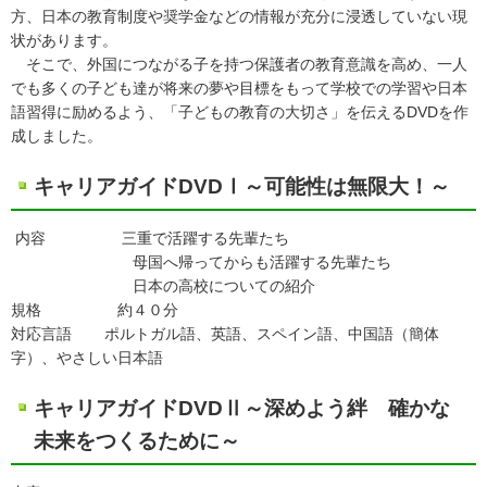
方、日本の教育制度や奨学金などの情報が充分に浸透していない現
状があります。
そこで、外国につながる子を持つ保護者の教育意識を高め、一人
でも多くの子ども達が将来の夢や目標をもって学校での学習や日本
語習得に励めるよう、「子どもの教育の大切さ」を伝えるDVDを作
成しました。
キャリアガイドDVDⅠ～可能性は無限大！～
内容 三重で活躍する先輩たち
母国へ帰ってからも活躍する先輩たち
日本の高校についての紹介
規格 約４０分
対応言語 ポルトガル語、英語、スペイン語、中国語（簡体
字）、やさしい日本語
キャリアガイドDVDⅡ～深めよう絆 確かな
未来をつくるために～