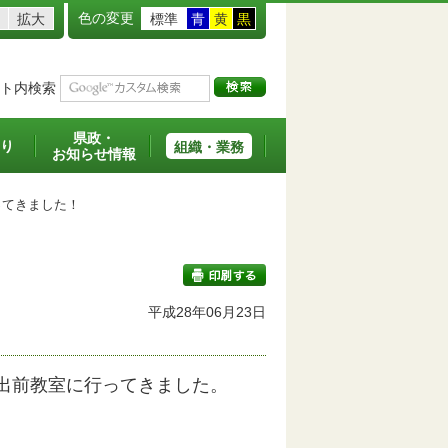
色の変更
拡大
標準
青
黄
黒
ト内検索
県政・
り
組織・業務
お知らせ情報
てきました！
平成28年06月23日
印刷する
出前教室に行ってきました。