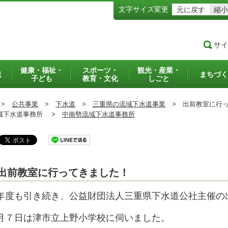
文字サイズ変更
元に戻す
縮小
サイ
健康・福祉・
スポーツ・
観光・産業・
犯
まちづく
子ども
教育・文化
しごと
>
公共事業
>
下水道
>
三重県の流域下水道事業
>
出前教室に行っ
下水道事務所 >
中南勢流域下水道事務所
出前教室に行ってきました！
年度も引き続き、公益財団法人三重県下水道公社主催の
月７日は津市立上野小学校に伺いました。