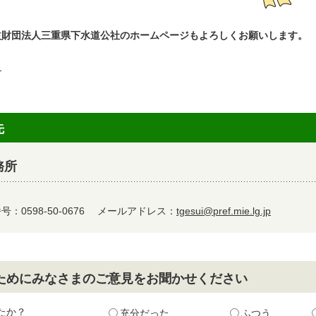
益財団法人三重県下水道公社のホームページもよろしくお願いします。
る
先
務所
：0598-50-0676
メールアドレス：
tgesui@pref.mie.lg.jp
ためにみなさまのご意見をお聞かせください
たか？
充分だった
ふつう