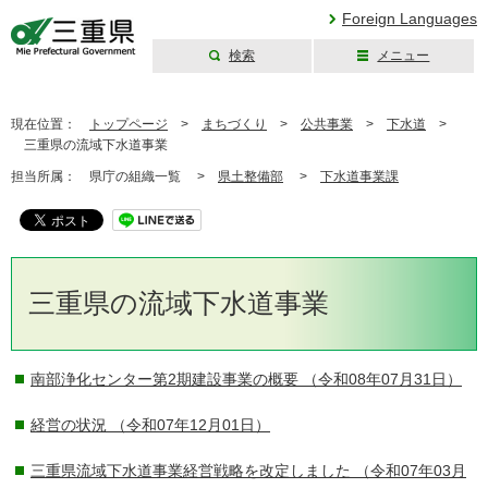
Foreign Languages
検索
メニュー
三重県公式ウェブ
サイト
現在位置：
トップページ
>
まちづくり
>
公共事業
>
下水道
>
三重県の流域下水道事業
担当所属：
県庁の組織一覧 >
県土整備部
>
下水道事業課
三重県の流域下水道事業
南部浄化センター第2期建設事業の概要
（令和08年07月31日）
経営の状況
（令和07年12月01日）
三重県流域下水道事業経営戦略を改定しました
（令和07年03月