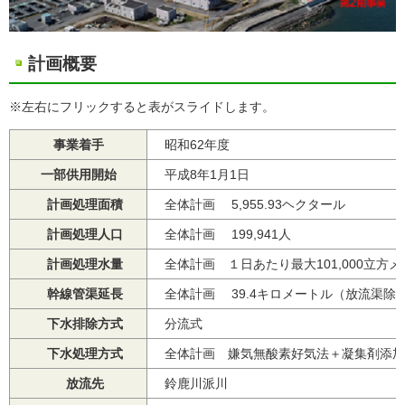
計画概要
※左右にフリックすると表がスライドします。
事業着手
昭和62年度
一部供用開始
平成8年1月1日
計画処理面積
全体計画 5,955.93ヘクタール
計画処理人口
全体計画 199,941人
計画処理水量
全体計画 １日あたり最大101,000立方メ
幹線管渠延長
全体計画 39.4キロメートル（放流渠除
下水排除方式
分流式
下水処理方式
全体計画 嫌気無酸素好気法＋凝集剤添加
放流先
鈴鹿川派川