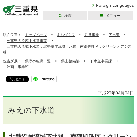
Foreign Languages
検索
メニュー
三重県公式ウェブ
サイト
現在位置：
トップページ
>
まちづくり
>
公共事業
>
下水道
>
三重県の流域下水道事業
>
三重県の流域下水道：北勢沿岸流域下水道 南部処理区：クリーンオアシス
楠
担当所属：
県庁の組織一覧 >
県土整備部
>
下水道事業課
>
計画・事業班
平成20年04月04日
みえの下水道
北勢沿岸流域下水道 南部処理区：クリーン