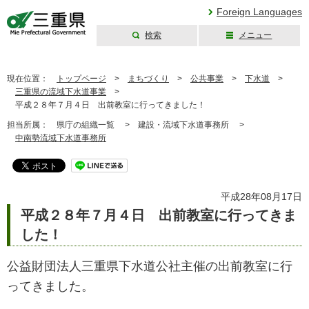
Foreign Languages
検索
メニュー
三重県公式ウェブ
サイト
現在位置：
トップページ
>
まちづくり
>
公共事業
>
下水道
>
三重県の流域下水道事業
>
平成２８年７月４日 出前教室に行ってきました！
担当所属：
県庁の組織一覧 >
建設・流域下水道事務所 >
中南勢流域下水道事務所
平成28年08月17日
平成２８年７月４日 出前教室に行ってきま
した！
公益財団法人三重県下水道公社主催の出前教室に行
ってきました。