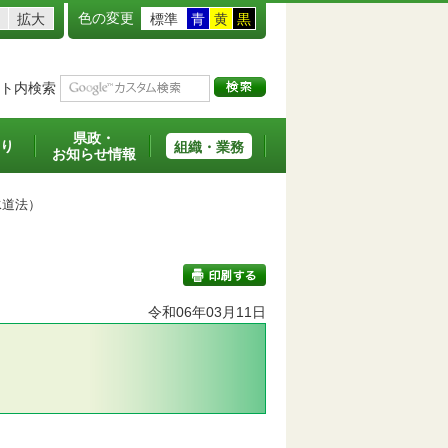
色の変更
拡大
標準
青
黄
黒
ト内検索
県政・
り
組織・業務
お知らせ情報
道法）
令和06年03月11日
印刷する