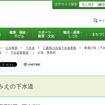
文字サイズ変更
元に戻す
縮小
サイ
健康・福祉・
スポーツ・
観光・産業・
犯
まちづく
子ども
教育・文化
しごと
>
公共事業
>
下水道
>
三重県の流域下水道事業
>
事業計画（下水
部
>
下水道事業課
>
計画・事業班
みえの下水道