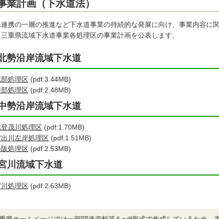
事業計画（下水道法）
民連携の一層の推進など下水道事業の持続的な発展に向け、事業内容に
、三重県流域下水道事業各処理区の事業計画を公表します。
北勢沿岸流域下水道
北部処理区
(pdf:3.44MB)
南部処理区
(pdf:2.48MB)
中勢沿岸流域下水道
志登茂川処理区
(pdf:1.70MB)
雲出川左岸処理区
(pdf:1.51MB)
松阪処理区
(pdf:2.53MB)
宮川流域下水道
宮川処理区
(pdf:2.63MB)
重県ホームページでは一部関連資料等をpdf形式で作成しているため、