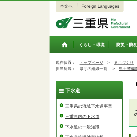
本文へ
Foreign Languages
三重県公式ウェブサイト
くらし・環境
防災・防
トップペ
ージ
現在位置：
トップページ
>
まちづくり
担当所属：
県庁の組織一覧 >
県土整備
下水道
三重県の流域下水道事業
三重県内の下水道
下水道の一般知識