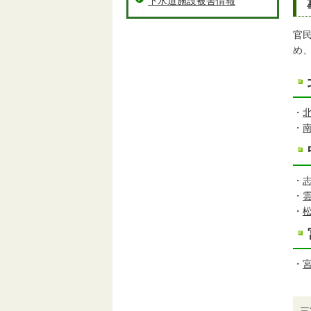
下水道施設被害情報
官
め
・
・
・
・
・
・
三