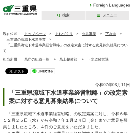
Foreign Languages
検索
メニュー
三重県公式ウェブ
サイト
現在位置：
トップページ
>
まちづくり
>
公共事業
>
下水道
>
三重県の流域下水道事業
>
「三重県流域下水道事業経営戦略」の改定素案に対する意見募集結果につい
て
担当所属：
県庁の組織一覧 >
県土整備部
>
下水道経営課
令和07年03月11日
「三重県流域下水道事業経営戦略」の改定素
案に対する意見募集結果について
「三重県流域下水道事業経営戦略」の改定素案に対し、令和６年
１２月２５日（水）から令和７年１月２４日（金）までご意見を募
集しましたところ、４件のご意見をいただきました。