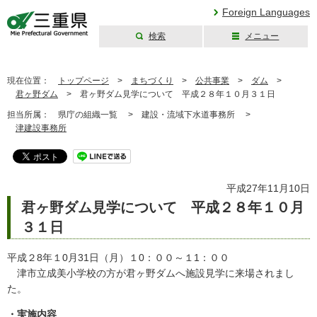
Foreign Languages
検索
メニュー
三重県公式ウェブ
サイト
現在位置：
トップページ
>
まちづくり
>
公共事業
>
ダム
>
君ヶ野ダム
>
君ヶ野ダム見学について 平成２８年１０月３１日
担当所属：
県庁の組織一覧 >
建設・流域下水道事務所 >
津建設事務所
平成27年11月10日
君ヶ野ダム見学について 平成２８年１０月
３１日
平成２8年１0月31日（月）１0：００～１1：００
津市立成美小学校の方が君ヶ野ダムへ施設見学に来場されまし
た。
・実施内容