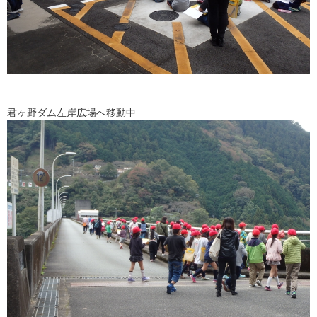
君ヶ野ダム左岸広場へ移動中