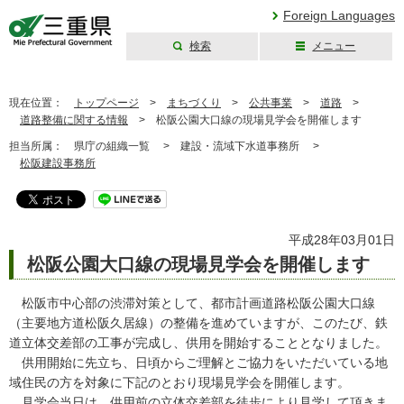
Foreign Languages
検索
メニュー
三重県公式ウェブ
サイト
現在位置：
トップページ
>
まちづくり
>
公共事業
>
道路
>
道路整備に関する情報
>
松阪公園大口線の現場見学会を開催します
担当所属：
県庁の組織一覧 >
建設・流域下水道事務所 >
松阪建設事務所
平成28年03月01日
松阪公園大口線の現場見学会を開催します
松阪市中心部の渋滞対策として、都市計画道路松阪公園大口線
（主要地方道松阪久居線）の整備を進めていますが、このたび、鉄
道立体交差部の工事が完成し、供用を開始することとなりました。
供用開始に先立ち、日頃からご理解とご協力をいただいている地
域住民の方を対象に下記のとおり現場見学会を開催します。
見学会当日は、供用前の立体交差部を徒歩により見学して頂きま