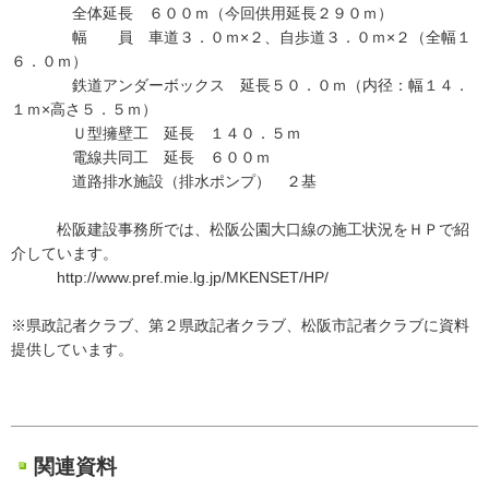
全体延長 ６００ｍ（今回供用延長２９０ｍ）
幅 員 車道３．０ｍ×２、自歩道３．０ｍ×２（全幅１
６．０ｍ）
鉄道アンダーボックス 延長５０．０ｍ（内径：幅１４．
１ｍ×高さ５．５ｍ）
Ｕ型擁壁工 延長 １４０．５ｍ
電線共同工 延長 ６００ｍ
道路排水施設（排水ポンプ） ２基
松阪建設事務所では、松阪公園大口線の施工状況をＨＰで紹
介しています。
http://www.pref.mie.lg.jp/MKENSET/HP/
※県政記者クラブ、第２県政記者クラブ、松阪市記者クラブに資料
提供しています。
関連資料