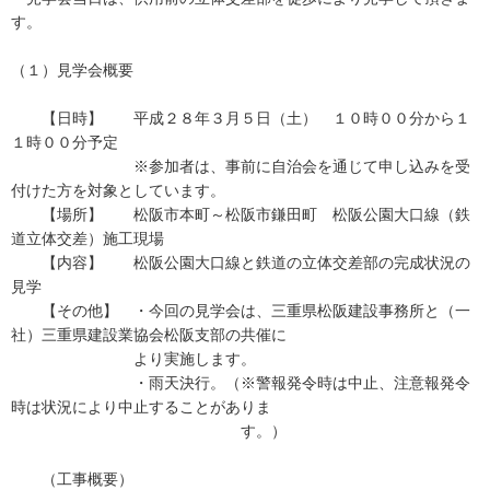
す。
（１）見学会概要
【日時】 平成２８年３月５日（土） １０時００分から１
１時００分予定
※参加者は、事前に自治会を通じて申し込みを受
付けた方を対象としています。
【場所】 松阪市本町～松阪市鎌田町 松阪公園大口線（鉄
道立体交差）施工現場
【内容】 松阪公園大口線と鉄道の立体交差部の完成状況の
見学
【その他】 ・今回の見学会は、三重県松阪建設事務所と（一
社）三重県建設業協会松阪支部の共催に
より実施します。
・雨天決行。（※警報発令時は中止、注意報発令
時は状況により中止することがありま
す。）
（工事概要）