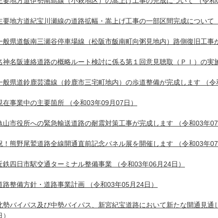
主要地方道伊勢南島線（小萩地区）の嵩上げ工事の完成について
（令和0
主要地方道紀宝川瀬線の道路拡幅・嵩上げ工事の一部区間完成について
一般県道飯南三瀬谷停車場線（松阪市飯南町向粥見地内）路側復旧工事
名神名阪連絡道路の概略ルート検討に係る第１回意見聴取（ＰＩ）の実
一般県道鈴鹿芸濃線（鈴鹿市三宅町地内）の歩道整備が完成します
（令和
現在事業中の主要箇所
（令和03年09月07日）
亀山市役所への緊急輸送道路の耐震対策工事が完成します
（令和03年0
祝！熊野尾鷲道路全線開通直前記念パネル展を開催します
（令和03年0
近鉄四日市駅交通ターミナル整備事業
（令和03年06月24日）
道路整備方針・道路事業計画
（令和03年05月24日）
北勢バイパス及び中勢バイパス、新宮紀宝道路において新たな開通見通
日）