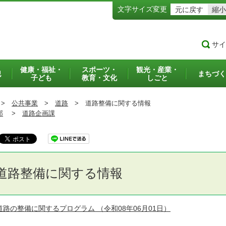
文字サイズ変更
元に戻す
縮小
サイ
健康・福祉・
スポーツ・
観光・産業・
犯
まちづく
子ども
教育・文化
しごと
>
公共事業
>
道路
>
道路整備に関する情報
部
>
道路企画課
道路整備に関する情報
道路の整備に関するプログラム
（令和08年06月01日）