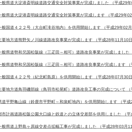
一般県道大淀港斎明線道路交通安全対策事業が完成しました
（平成29年
一般県道大淀港斎明線道路交通安全対策事業が完成します
（平成29年0
一般国道４２２号（大台町滝谷地内）を供用開始します
（平成29年02月
主要地方道熊野矢ノ川線道路改良事業が完成します
（平成28年11月10
一般県道勢和兄国松阪線（三疋田～相可）道路改良事業が完成しました
一般県道勢和兄国松阪線（三疋田～相可）道路改良事業が完成します
（
一般国道４２２号（紀北町島原）を供用開始します
（平成28年07月30
主要地方道鳥羽磯部線（鳥羽市松尾町）道路改良工事の完成について
（
県道平野亀山線（鈴鹿市平野町～和泉町地内）を供用開始します
（平成2
都市計画道路松阪公園大口線と鉄道との立体交差部を供用しました
（平成
一般県道上野島ヶ原線交差点拡幅工事が完成しました
（平成28年03月1