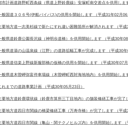
都市計画道路野町西条線（県道上野鈴鹿線）安塚町南交差点を供用しま
一般国道３０６号(伊船バイパス)の供用を開始します
（平成31年02月0
主要地方道一志美杉線で新たにすれ違い困難箇所が解消されます
（平成3
一般県道鈴鹿公園長沢線（神明歩道橋）を供用開始します
（平成30年0
一般県道湯の山温泉線（江野）の道路拡幅工事が完成します
（平成30年
一般県道信楽上野線新服部橋の仮橋の供用を開始します
（平成30年07月
一般県道木曽岬弥富停車場線（木曽岬町西対海地地内）を供用開始しま
これまでの道路事業計画
（平成30年05月23日）
主要地方道鈴鹿環状線（鈴鹿市算所三丁目地内）の舗装修繕工事が完了
主要地方道四日市関線の橋梁修繕工事（万寿寺橋）が完了します
（平成3
主要地方道四日市関線（亀山・関テクノヒルズ内）を供用開始します
（