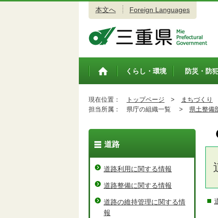
本文へ
Foreign Languages
三重県公式ウェブサイト
くらし・環境
防災・防
トップペ
ージ
現在位置：
トップページ
>
まちづくり
担当所属：
県庁の組織一覧 >
県土整備
道路
道路利用に関する情報
道路整備に関する情報
道路の維持管理に関する情
報