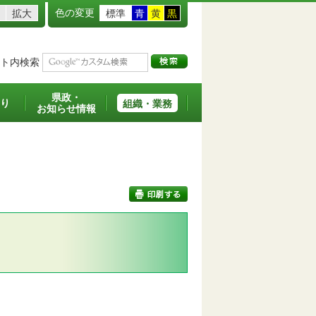
色の変更
拡大
標準
青
黄
黒
ト内検索
県政・
り
組織・業務
お知らせ情報
印刷する