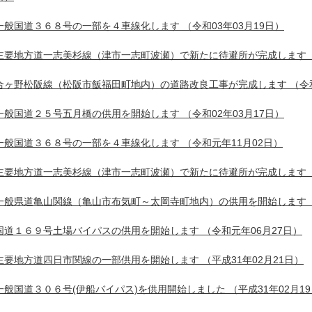
一般国道３６８号の一部を４車線化します
（令和03年03月19日）
主要地方道一志美杉線（津市一志町波瀬）で新たに待避所が完成します
合ヶ野松阪線（松阪市飯福田町地内）の道路改良工事が完成します
（令和
一般国道２５号五月橋の供用を開始します
（令和02年03月17日）
一般国道３６８号の一部を４車線化します
（令和元年11月02日）
主要地方道一志美杉線（津市一志町波瀬）で新たに待避所が完成します
一般県道亀山関線（亀山市布気町～太岡寺町地内）の供用を開始します
国道１６９号土場バイパスの供用を開始します
（令和元年06月27日）
主要地方道四日市関線の一部供用を開始します
（平成31年02月21日）
一般国道３０６号(伊船バイパス)を供用開始しました
（平成31年02月1