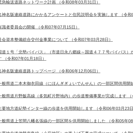
緊急輸送道路ネットワーク計画
（令和08年03月31日）
名神名阪連絡道路にかかるアンケートと住民説明会を実施します
（令和0
有識者委員会の開催
（令和07年07月15日）
社会資本整備総合交付金事業について
（令和07年03月28日）
国道１号「北勢バイパス」（市道日永八郷線～国道４７７号バイパス）
す
（令和07年01月18日）
名神名阪連絡道路トップページ
（令和06年12月06日）
一般県道二本木御衣田線（にほんぎぎょいでんせん）の一部区間供用開
一般県道片野飯高線（多気町片野地内）の歩道整備事業が完成します
（
主要地方道紀勢インター線の歩道を供用開始します
（令和06年03月23
一般県道上笠間八幡名張線の一部区間を供用開始しました
（令和05年0