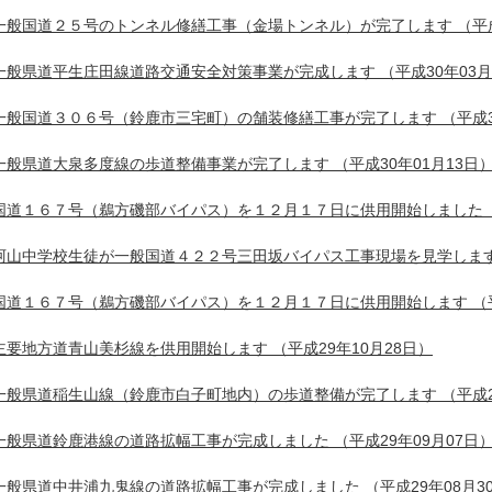
一般国道２５号のトンネル修繕工事（金場トンネル）が完了します
（平成
一般県道平生庄田線道路交通安全対策事業が完成します
（平成30年03月
一般国道３０６号（鈴鹿市三宅町）の舗装修繕工事が完了します
（平成3
一般県道大泉多度線の歩道整備事業が完了します
（平成30年01月13日
国道１６７号（鵜方磯部バイパス）を１２月１７日に供用開始しました
阿山中学校生徒が一般国道４２２号三田坂バイパス工事現場を見学しま
国道１６７号（鵜方磯部バイパス）を１２月１７日に供用開始します
（
主要地方道青山美杉線を供用開始します
（平成29年10月28日）
一般県道稲生山線（鈴鹿市白子町地内）の歩道整備が完了します
（平成2
一般県道鈴鹿港線の道路拡幅工事が完成しました
（平成29年09月07日
一般県道中井浦九鬼線の道路拡幅工事が完成しました
（平成29年08月3