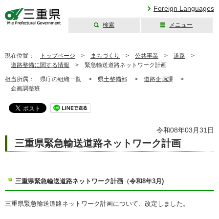
Foreign Languages
検索
メニュー
三重県公式ウェブ
サイト
現在位置：
トップページ
>
まちづくり
>
公共事業
>
道路
>
道路整備に関する情報
>
緊急輸送道路ネットワーク計画
担当所属：
県庁の組織一覧 >
県土整備部
>
道路企画課
>
企画調整班
令和08年03月31日
三重県緊急輸送道路ネットワーク計画
三重県緊急輸送道路ネットワーク計画（令和8年3月)
三重県緊急輸送道路ネットワーク計画について、改定しました。