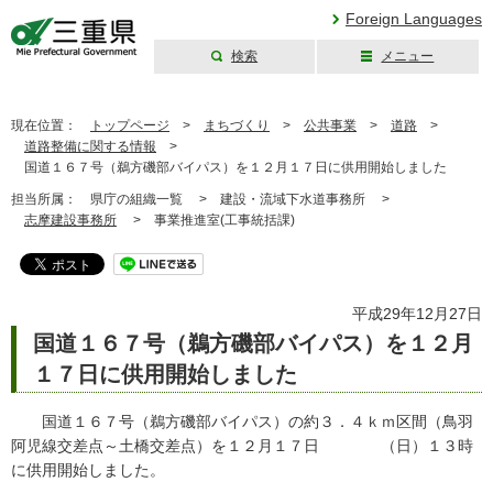
Foreign Languages
検索
メニュー
三重県公式ウェブ
サイト
現在位置：
トップページ
>
まちづくり
>
公共事業
>
道路
>
道路整備に関する情報
>
国道１６７号（鵜方磯部バイパス）を１２月１７日に供用開始しました
担当所属：
県庁の組織一覧 >
建設・流域下水道事務所 >
志摩建設事務所
>
事業推進室(工事統括課)
平成29年12月27日
国道１６７号（鵜方磯部バイパス）を１２月
１７日に供用開始しました
国道１６７号（鵜方磯部バイパス）の約３．４ｋｍ区間（鳥羽
阿児線交差点～土橋交差点）を１２月１７日 （日）１３時
に供用開始しました。