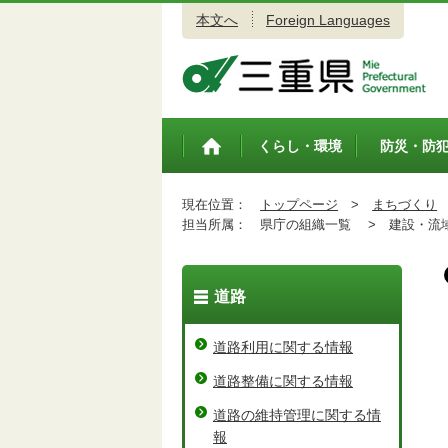
本文へ
Foreign Languages
三重県公式ウェブサイト
くらし・環境
防災・防
トップペ
ージ
現在位置：
トップページ
>
まちづくり
担当所属：
県庁の組織一覧 >
建設・流域
道路
道路利用に関する情報
道路整備に関する情報
道路の維持管理に関する情
報