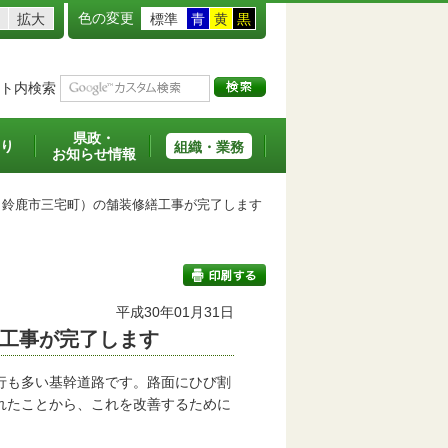
色の変更
拡大
標準
青
黄
黒
ト内検索
県政・
り
組織・業務
お知らせ情報
鈴鹿市三宅町）の舗装修繕工事が完了します
平成30年01月31日
工事が完了します
印刷する
行も多い基幹道路です。路面にひび割
れたことから、これを改善するために