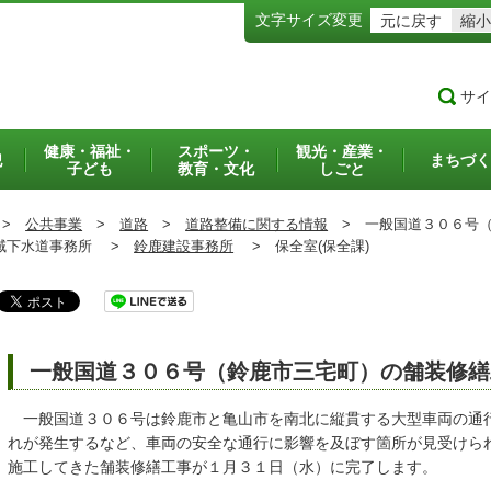
文字サイズ変更
元に戻す
縮小
サイ
健康・福祉・
スポーツ・
観光・産業・
犯
まちづく
子ども
教育・文化
しごと
>
公共事業
>
道路
>
道路整備に関する情報
>
一般国道３０６号（
下水道事務所 >
鈴鹿建設事務所
>
保全室(保全課)
一般国道３０６号（鈴鹿市三宅町）の舗装修繕
一般国道３０６号は鈴鹿市と亀山市を南北に縦貫する大型車両の通
れが発生するなど、車両の安全な通行に影響を及ぼす箇所が見受けら
施工してきた舗装修繕工事が１月３１日（水）に完了します。