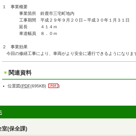
１ 事業概要
事業箇所 鈴鹿市三宅町地内
工事期間 平成２９年９月２０日～平成３０年１月３１日
延長 ４１４ｍ
車道幅員 ８．０ｍ
２ 事業効果
今回の修繕工事により、車両がより安全に通行できるようになりま
関連資料
位置図(
PDF
(695KB)
)
先
室(保全課)