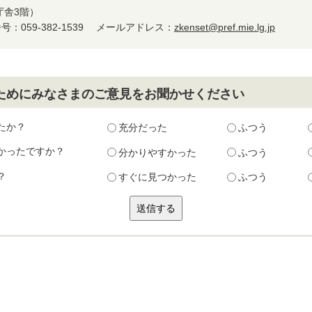
庁舎3階）
：059-382-1539
メールアドレス：
zkenset@pref.mie.lg.jp
ためにみなさまのご意見をお聞かせください
たか？
充分だった
ふつう
かったですか？
分かりやすかった
ふつう
？
すぐに見つかった
ふつう