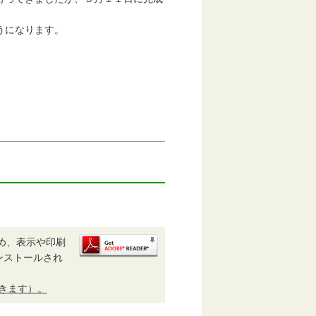
うになります。
め、表示や印刷
がインストールされ
開きます）。