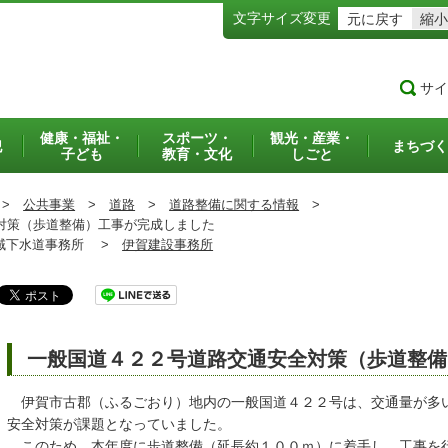
文字サイズ変更
元に戻す
縮小
サイ
健康・福祉・
スポーツ・
観光・産業・
犯
まちづく
子ども
教育・文化
しごと
>
公共事業
>
道路
>
道路整備に関する情報
>
対策（歩道整備）工事が完成しました
下水道事務所 >
伊賀建設事務所
一般国道４２２号道路交通安全対策（歩道整備
伊賀市古郡（ふるごおり）地内の一般国道４２２号は、交通量が多
安全対策が課題となっていました。
このため、本年度に歩道整備（延長約１００ｍ）に着手し、工事を