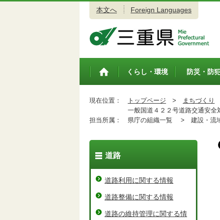
本文へ
Foreign Languages
三重県公式ウェブサイト
くらし・環境
防災・防
トップペ
ージ
現在位置：
トップページ
>
まちづくり
一般国道４２２号道路交通安全
担当所属：
県庁の組織一覧 >
建設・流域
道路
道路利用に関する情報
道路整備に関する情報
道路の維持管理に関する情