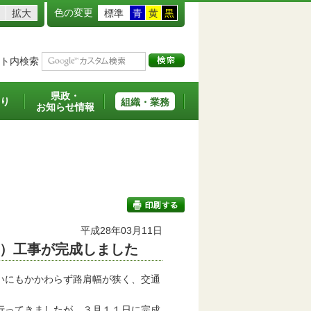
色の変更
拡大
標準
青
黄
黒
ト内検索
県政・
り
組織・業務
お知らせ情報
平成28年03月11日
）工事が完成しました
印刷する
いにもかかわらず路肩幅が狭く、交通
行ってきましたが、３月１１日に完成