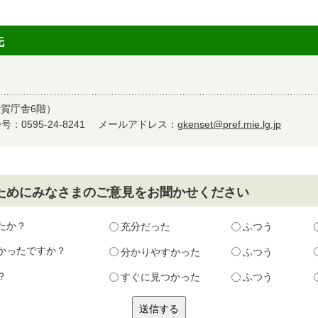
先
伊賀庁舎6階）
：0595-24-8241
メールアドレス：
gkenset@pref.mie.lg.jp
ためにみなさまのご意見をお聞かせください
たか？
充分だった
ふつう
かったですか？
分かりやすかった
ふつう
？
すぐに見つかった
ふつう