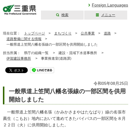
Foreign Languages
検索
メニュー
三重県公式ウェブ
サイト
現在位置：
トップページ
>
まちづくり
>
公共事業
>
道路
>
道路整備に関する情報
>
一般県道上笠間八幡名張線の一部区間を供用開始しました
担当所属：
県庁の組織一覧 >
建設・流域下水道事務所 >
伊賀建設事務所
>
事業推進室(道路課)
令和05年08月25日
一般県道上笠間八幡名張線の一部区間を供用
開始しました
一般県道上笠間八幡名張（かみかさまやはたなばり）線の名張市
薦生（こもお）地内において進めてきたバイパスの一部区間を８月
２２日（火）に供用開始しました。