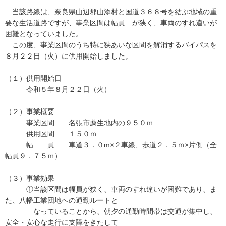
当該路線は、奈良県山辺郡山添村と国道３６８号を結ぶ地域の重
要な生活道路ですが、事業区間は幅員 が狭く、車両のすれ違いが
困難となっていました。
この度、事業区間のうち特に狭あいな区間を解消するバイパスを
８月２２日（火）に供用開始しました。
（１）供用開始日
令和５年８月２２日（火）
（２）事業概要
事業区間 名張市薦生地内の９５０ｍ
供用区間 １５０ｍ
幅 員 車道３．０m×２車線、歩道２．５ｍ×片側（全
幅員９．７５ｍ）
（３）事業効果
①当該区間は幅員が狭く、車両のすれ違いが困難であり、ま
た、八幡工業団地への通勤ルートと
なっていることから、朝夕の通勤時間帯は交通が集中し、
安全・安心な走行に支障をきたして