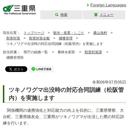
Foreign Languages
検索
メニュー
三重県公式ウェブ
サイト
現在位置：
トップページ
>
観光・産業・しごと
>
農山漁村
>
獣害対策
>
獣害対策全般
>
捕獲管理
>
ツキノワグマ出没時の対応合同訓練（松阪管内）を実施します
担当所属：
県庁の組織一覧 >
農林水産部 >
獣害対策課
>
捕獲管理班
令和06年07月05日
ツキノワグマ出没時の対応合同訓練（松阪管
内）を実施します
関係機関の連携強化と対応能力の向上を目的に、三重県警察、大
台町、三重県猟友会、三重県がツキノワグマが出没した際の対応訓
練を行います。