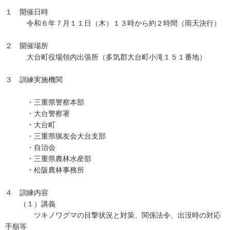
１ 開催日時
令和６年７月１１日（木）１３時から約２時間（雨天決行）
２ 開催場所
大台町役場領内出張所（多気郡大台町小滝１５１番地）
３ 訓練実施機関
・三重県警察本部
・大台警察署
・大台町
・三重県猟友会大台支部
・自治会
・三重県農林水産部
・松阪農林事務所
４ 訓練内容
（１）講義
ツキノワグマの目撃状況と対策、関係法令、出没時の対応
手順等