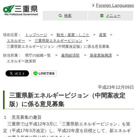
Foreign Languages
検索
メニュー
三重県公式ウェブ
サイト
現在位置：
トップページ
>
観光・産業・しごと
>
産業
>
エネルギー
>
三重県新エネルギービジョン
>
三重県新エネルギービジョン（中間案改定版）に係る意見募集
担当所属：
県庁の組織一覧 >
雇用経済部
>
新産業振興課
>
エネルギー政策班
平成23年12月09日
三重県新エネルギービジョン（中間案改定
版）に係る意見募集
１ 意見募集の趣旨
三重県では平成12年3月に「三重県新エネルギービジョン」を策
定（平成17年3月改定）し、平成22年度を目標として、新エネルギ