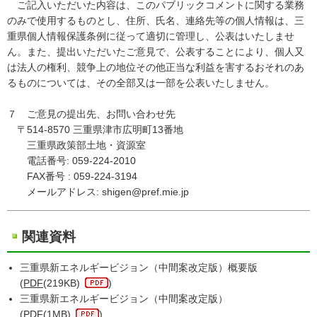
ご記入いただいた内容は、このパブリックコメントに関する業務
のみで使用するものとし、住所、氏名、連絡先等の個人情報は、三
重県個人情報保護条例に従って適切に管理し、公表はいたしませ
ん。また、提出いただいたご意見で、公表することにより、個人又
は法人の権利、競争上の地位その他正当な利益を害するおそれのあ
るものについては、その全部又は一部を公表いたしません。
７ ご意見の提出先、お問い合わせ先
〒514-8570 三重県津市広明町13番地
三重県政策部土地・資源室
電話番号: 059-224-2010
FAX番号 : 059-224-3194
メールアドレス: shigen@pref.mie.jp
関連資料
三重県新エネルギービジョン（中間案改定版）概要版
(
PDF
(219KB)
)
三重県新エネルギービジョン（中間案改定版）
(
PDF
(1MB)
)