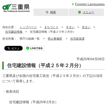
Foreign Languages
検索
メニュー
三重県公式ウェブ
サイト
現在位置：
トップページ
>
まちづくり
>
すまい
>
住まい
>
住宅建設情報
>
住宅建設情報（平成２５年２月分）
担当所属：
県庁の組織一覧 >
県土整備部
>
住宅政策課
平成25年04月09日
住宅建設情報（平成２５年２月分）
三重県及び全国の住宅着工状況（平成２５年２月分）の下記の項目
について発表します。
・発表項目
住宅建設情報（平成25年2月分）