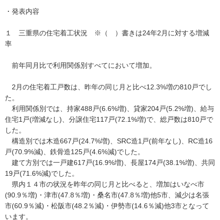
・発表内容
１ 三重県の住宅着工状況 ※（ ）書きは24年2月に対する増減
率
前年同月比で利用関係別すべてにおいて増加。
2月の住宅着工戸数は、昨年の同じ月と比べ12.3%増の810戸でし
た。
利用関係別では、持家488戸(6.6%増)、貸家204戸(5.2%増)、給与
住宅1戸(増減なし)、分譲住宅117戸(72.1%増)で、総戸数は810戸で
した。
構造別では木造667戸(24.7%増)、SRC造1戸(前年なし)、RC造16
戸(70.9%減)、鉄骨造125戸(4.6%減)でした。
建て方別では一戸建617戸(16.9%増)、長屋174戸(38.1%増)、共同
19戸(71.6%減)でした。
県内１４市の状況を昨年の同じ月と比べると、増加はいなべ市
(90.9％増)・津市(47.8％増)・桑名市(47.8％増)他5市、減少は名張
市(60.9％減)・松阪市(48.2％減)・伊勢市(14.6％減)他3市となって
います。