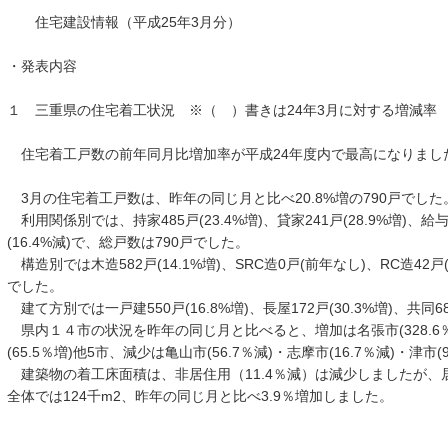
住宅建設情報（平成25年3月分）
・発表内容
１ 三重県の住宅着工状況 ※（ ）書きは24年3月に対する増減率
住宅着工戸数の前年同月比増加率が平成24年度内で最高になりました（
3月の住宅着工戸数は、昨年の同じ月と比べ20.8%増の790戸でした
利用関係別では、持家485戸(23.4%増)、貸家241戸(28.9%増)、給与
(16.4%減)で、総戸数は790戸でした。
構造別では木造582戸(14.1%増)、SRC造0戸(前年なし)、RC造42戸(16
でした。
建て方別では一戸建550戸(16.8%増)、長屋172戸(30.3%増)、共同68
県内１４市の状況を昨年の同じ月と比べると、増加は名張市(328.6％増
(65.5％増)他5市、減少は亀山市(56.7％減)・志摩市(16.7％減)・津
建築物の着工床面積は、非居住用（11.4％減）は減少しましたが、居
全体では124千m2、昨年の同じ月と比べ3.9％増加しました。