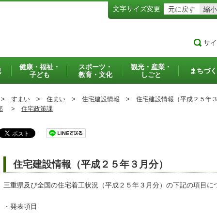
文字サイズ変更
元に戻す
縮小
サイ
健康・福祉・
スポーツ・
観光・産業・
犯
まちづく
子ども
教育・文化
しごと
>
すまい
>
住まい
>
住宅建設情報
>
住宅建設情報（平成２５年３
部
>
住宅政策課
住宅建設情報（平成２５年３月分）
三重県及び全国の住宅着工状況（平成２５年３月分）の下記の項目に
・発表項目