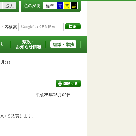
色の変更
拡大
標準
青
黄
黒
ト内検索
県政・
り
組織・業務
お知らせ情報
月分）
平成25年05月09日
印刷する
ついて発表します。