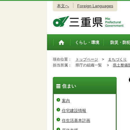
本文へ
Foreign Languages
三重県公式ウェブサイト
くらし・環境
防災・防
トップペ
ージ
現在位置：
トップページ
>
まちづくり
担当所属：
県庁の組織一覧 >
県土整備
住まい
案内
住宅建設情報
住生活基本計画