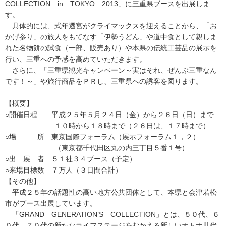
COLLECTION in TOKYO 2013」に三重県ブースを出展しま
す。
具体的には、式年遷宮がクライマックスを迎えることから、「お
かげ参り」の旅人をもてなす「伊勢うどん」や道中食として親しま
れた名物餅の試食（一部、販売あり）や本県の伝統工芸品の展示を
行い、三重への予感を高めていただきます。
さらに、「三重県観光キャンペーン～実はそれ、ぜんぶ三重なん
です！～」や旅行商品をＰＲし、三重県への誘客を図ります。
【概要】
○開催日程 平成２５年５月２４日（金）から２６日（日）まで
１０時から１８時まで（２６日は、１７時まで）
○場 所 東京国際フォーラム（展示フォーラム１，２）
（東京都千代田区丸の内三丁目５番１号）
○出 展 者 ５１社３４ブース（予定）
○来場目標数 ７万人（３日間合計）
【その他】
平成２５年の話題性の高い地方公共団体として、本県と会津若松
市がブース出展しています。
「GRAND GENERATION’S COLLECTION」とは、５０代、６
０代、７０代の新たなライフステージをむかえる新しいオトナ世代