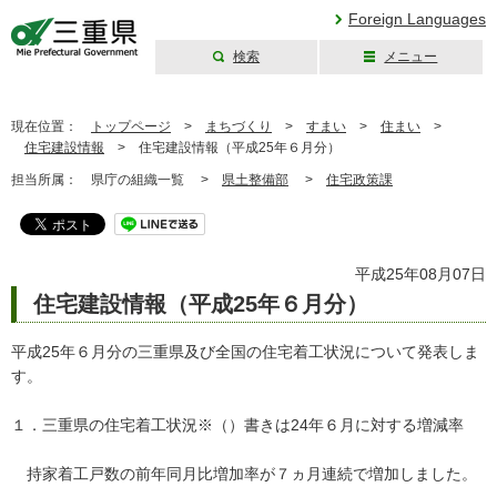
Foreign Languages
検索
メニュー
三重県公式ウェブ
サイト
現在位置：
トップページ
>
まちづくり
>
すまい
>
住まい
>
住宅建設情報
>
住宅建設情報（平成25年６月分）
担当所属：
県庁の組織一覧 >
県土整備部
>
住宅政策課
平成25年08月07日
住宅建設情報（平成25年６月分）
平成25年６月分の三重県及び全国の住宅着工状況について発表しま
す。
１．三重県の住宅着工状況※（）書きは24年６月に対する増減率
持家着工戸数の前年同月比増加率が７ヵ月連続で増加しました。