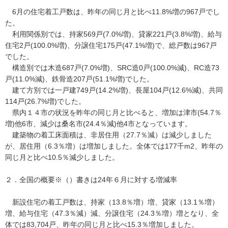
6月の住宅着工戸数は、昨年の同じ月と比べ11.8%増の967戸でし
た。
利用関係別では、持家569戸(7.0%増)、貸家221戸(3.8%増)、給与
住宅2戸(100.0%増)、分譲住宅175戸(47.1%増)で、総戸数は967戸
でした。
構造別では木造687戸(7.0%増)、SRC造0戸(100.0%減)、RC造73
戸(11.0%減)、鉄骨造207戸(51.1%増)でした。
建て方別では一戸建749戸(14.2%増)、長屋104戸(12.6%減)、共同
114戸(26.7%増)でした。
県内１４市の状況を昨年の同じ月と比べると、増加は津市(54.7％
増)他6市、減少は桑名市(24.4％減)他4市となっています。
建築物の着工床面積は、非居住用（27.7％減）は減少しました
が、居住用（6.3％増）は増加しました。全体では177千m2、昨年の
同じ月と比べ10.5％減少しました。
２．全国の概要※（）書きは24年６月に対する増減率
新設住宅の着工戸数は、持家（13.8％増）増、貸家（13.1％増）
増、給与住宅（47.3％減）減、分譲住宅（24.3％増）増となり、全
体では83,704戸、昨年の同じ月と比べ15.3％増加しました。