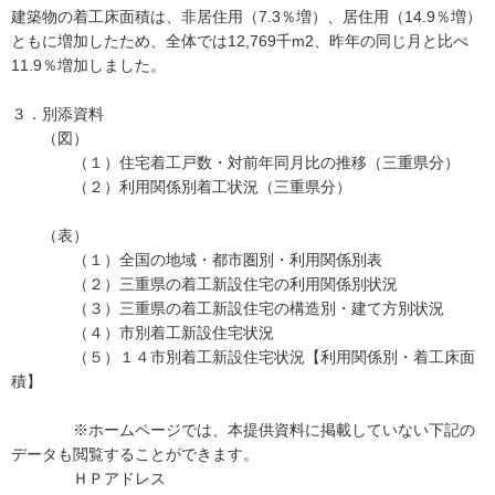
建築物の着工床面積は、非居住用（7.3％増）、居住用（14.9％増）
ともに増加したため、全体では12,769千m2、昨年の同じ月と比べ
11.9％増加しました。
３．別添資料
（図）
（１）住宅着工戸数・対前年同月比の推移（三重県分）
（２）利用関係別着工状況（三重県分）
（表）
（１）全国の地域・都市圏別・利用関係別表
（２）三重県の着工新設住宅の利用関係別状況
（３）三重県の着工新設住宅の構造別・建て方別状況
（４）市別着工新設住宅状況
（５）１４市別着工新設住宅状況【利用関係別・着工床面
積】
※ホームページでは、本提供資料に掲載していない下記の
データも閲覧することができます。
ＨＰアドレス