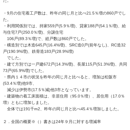
た。
・9月の住宅着工戸数は、昨年の同じ月と比べ21.5％増の860戸でし
た。
・利用関係別では、持家559戸(5.9％増)、貸家188戸(54.1％増)、給
与住宅7戸(250.0％増)、分譲住宅
106戸(89.3％増)で、総戸数は860戸でした。
・構造別では木造645戸(16.4%増)、SRC造0戸(前年なし)、RC造32
戸(190.9%増)、鉄骨造183戸(28.9%増)
でした。
・建て方別では一戸建672戸(14.3%増)、長屋115戸(51.3%増)、共同
73戸(65.9%増)でした。
・県内１４市の状況を昨年の同じ月と比べると、増加は松阪市
(53.4％増)他9市、
減少は伊勢市(17.5％減)他3市となっています。
・建築物の着工床面積は、非居住用（95.0％増）、居住用（17.0％
増）ともに増加しました。
全体では191千m2、昨年の同じ月と比べ45.4％増加しました。
２．全国の概要※（）書きは24年９月に対する増減率