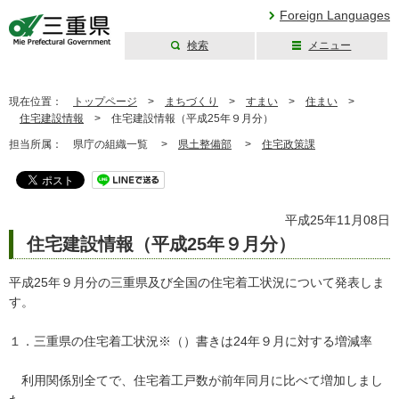
Foreign Languages
検索
メニュー
三重県公式ウェブ
サイト
現在位置：
トップページ
>
まちづくり
>
すまい
>
住まい
>
住宅建設情報
>
住宅建設情報（平成25年９月分）
担当所属：
県庁の組織一覧 >
県土整備部
>
住宅政策課
平成25年11月08日
住宅建設情報（平成25年９月分）
平成25年９月分の三重県及び全国の住宅着工状況について発表しま
す。
１．三重県の住宅着工状況※（）書きは24年９月に対する増減率
利用関係別全てで、住宅着工戸数が前年同月に比べて増加しまし