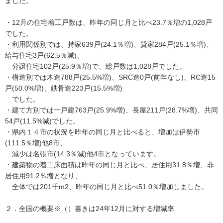
ました。
・12月の住宅着工戸数は、昨年の同じ月と比べ23.7％増の1,028戸
でした。
・利用関係別では、持家639戸(24.1％増)、貸家284戸(25.1％増)、
給与住宅3戸(62.5％減)、
分譲住宅102戸(25.9％増)で、総戸数は1,028戸でした。
・構造別では木造788戸(25.5%増)、SRC造0戸(前年なし)、RC造15
戸(50.0%増)、鉄骨造223戸(15.5%増)
でした。
・建て方別では一戸建763戸(25.9%増)、長屋211戸(28.7%増)、共同
54戸(11.5%減)でした。
・県内１４市の状況を昨年の同じ月と比べると、増加は伊勢市
(111.5％増)他8市、
減少は名張市(14.3％減)他4市となっています。
・建築物の着工床面積は昨年の同じ月と比べ、居住用31.8％増、非
居住用91.2％増となり、
全体では201千m2、昨年の同じ月と比べ51.0％増加しました。
２．全国の概要※（）書きは24年12月に対する増減率