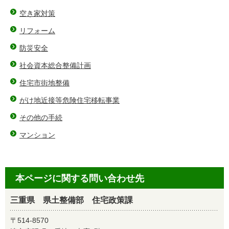
空き家対策
リフォーム
防災安全
社会資本総合整備計画
住宅市街地整備
がけ地近接等危険住宅移転事業
その他の手続
マンション
本ページに関する問い合わせ先
三重県 県土整備部 住宅政策課
〒514-8570