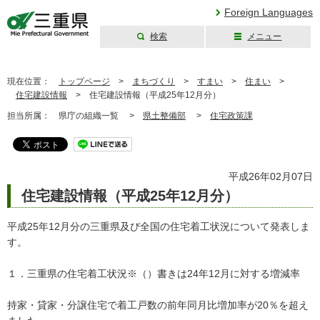
Foreign Languages
検索
メニュー
三重県公式ウェブ
サイト
現在位置：
トップページ
>
まちづくり
>
すまい
>
住まい
>
住宅建設情報
>
住宅建設情報（平成25年12月分）
担当所属：
県庁の組織一覧 >
県土整備部
>
住宅政策課
平成26年02月07日
住宅建設情報（平成25年12月分）
平成25年12月分の三重県及び全国の住宅着工状況について発表しま
す。
１．三重県の住宅着工状況※（）書きは24年12月に対する増減率
持家・貸家・分譲住宅で着工戸数の前年同月比増加率が20％を超え