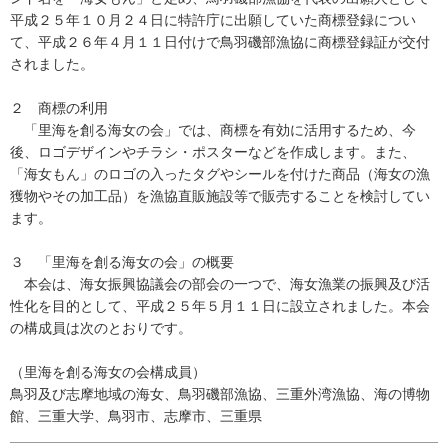
平成２５年１０月２４日に特許庁に出願していた商標登録につい
て、平成２６年４月１１日付けで鳥羽磯部漁協に商標登録証が交付
されました。
２ 商標の利用
「里海を創る海女の会」では、商標を有効に活用するため、今
後、ロゴデザインやチラシ・ポスターなどを作成します。また、
「海女もん」のロゴの入ったタグやシールを付けた商品（海女の漁
獲物やその加工品）を漁協直販施設等で販売することを検討してい
ます。
３ 「里海を創る海女の会」の概要
本会は、海女振興協議会の部会の一つで、海女漁業の振興及び活
性化を目的として、平成２５年５月１１日に設立されました。本会
の構成員は次のとおりです。
（里海を創る海女の会構成員）
鳥羽及び志摩地域の海女、鳥羽磯部漁協、三重外湾漁協、海の博物
館、三重大学、鳥羽市、志摩市、三重県