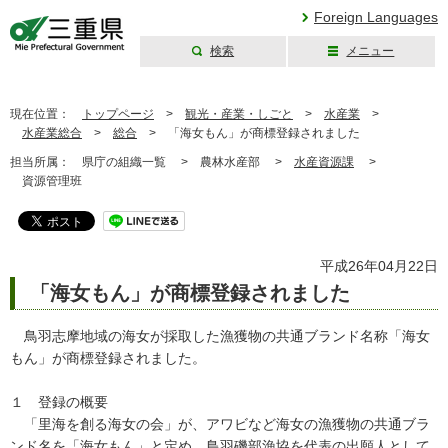
Foreign Languages
検索
メニュー
三重県公式ウェブ
サイト
現在位置：
トップページ
>
観光・産業・しごと
>
水産業
>
水産業総合
>
総合
>
「海女もん」が商標登録されました
担当所属：
県庁の組織一覧 >
農林水産部 >
水産資源課
>
資源管理班
平成26年04月22日
「海女もん」が商標登録されました
鳥羽志摩地域の海女が採取した漁獲物の共通ブランド名称「海女
もん」が商標登録されました。
１ 登録の概要
「里海を創る海女の会」が、アワビなど海女の漁獲物の共通ブラ
ンド名を「海女もん」と定め、鳥羽磯部漁協を代表の出願人として