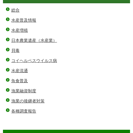
総合
水産普及情報
水産増殖
日本農業遺産（水産業）
貝毒
コイヘルペスウイルス病
水産流通
魚食普及
漁業融資制度
漁業の後継者対策
各種調査報告