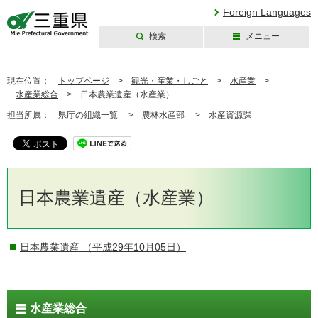
Foreign Languages
検索
メニュー
三重県公式ウェブ
サイト
現在位置：
トップページ
>
観光・産業・しごと
>
水産業
>
水産業総合
>
日本農業遺産（水産業）
担当所属：
県庁の組織一覧 >
農林水産部 >
水産資源課
日本農業遺産（水産業）
日本農業遺産
（平成29年10月05日）
水産業総合