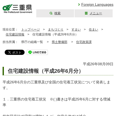
Foreign Languages
検索
メニュー
三重県公式ウェブ
サイト
現在位置：
トップページ
>
まちづくり
>
すまい
>
住まい
>
住宅建設情報
>
住宅建設情報（平成26年6月分）
担当所属：
県庁の組織一覧 >
県土整備部
>
住宅政策課
平成26年08月09日
住宅建設情報（平成26年6月分）
平成26年6月分の三重県及び全国の住宅着工状況について発表しま
す。
１．三重県の住宅着工状況 ※( )書きは平成25年6月に対する増減
率