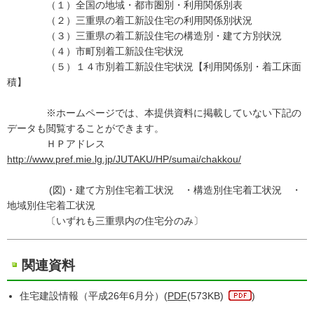
（１）全国の地域・都市圏別・利用関係別表
（２）三重県の着工新設住宅の利用関係別状況
（３）三重県の着工新設住宅の構造別・建て方別状況
（４）市町別着工新設住宅状況
（５）１４市別着工新設住宅状況【利用関係別・着工床面
積】
※ホームページでは、本提供資料に掲載していない下記の
データも閲覧することができます。
ＨＰアドレス
http://www.pref.mie.lg.jp/JUTAKU/HP/sumai/chakkou/
(図)・建て方別住宅着工状況 ・構造別住宅着工状況 ・
地域別住宅着工状況
〔いずれも三重県内の住宅分のみ〕
関連資料
住宅建設情報（平成26年6月分）(
PDF
(573KB)
)