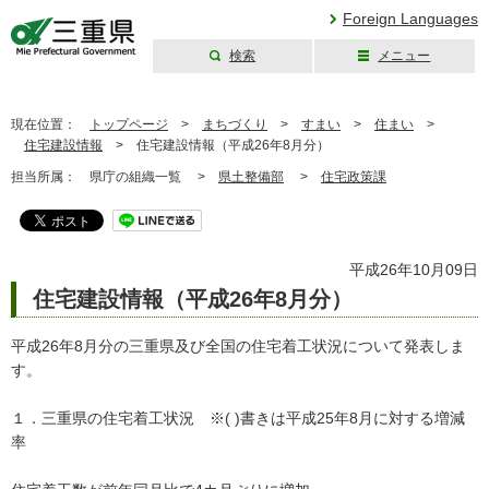
Foreign Languages
検索
メニュー
三重県公式ウェブ
サイト
現在位置：
トップページ
>
まちづくり
>
すまい
>
住まい
>
住宅建設情報
>
住宅建設情報（平成26年8月分）
担当所属：
県庁の組織一覧 >
県土整備部
>
住宅政策課
平成26年10月09日
住宅建設情報（平成26年8月分）
平成26年8月分の三重県及び全国の住宅着工状況について発表しま
す。
１．三重県の住宅着工状況 ※( )書きは平成25年8月に対する増減
率