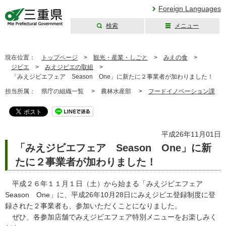
Foreign Languages
検索
メニュー
三重県公式ウェブ
サイト
現在位置：
トップページ
>
観光・産業・しごと
>
みえの食
>
ジビエ
>
みえジビエの取組
>
「みえジビエフェア Season One」に新たに２事業者が加わりました！
担当所属：
県庁の組織一覧 >
農林水産部 >
フードイノベーション課
平成26年11月01日
「みえジビエフェア Season One」に新
たに２事業者が加わりました！
平成２６年１１月１日（土）から始まる「みえジビエフェア
Season One」に、平成26年10月28日にみえジビエ登録制度に登
録された２事業者も、参加いただくことになりました。
ぜひ、各参加店舗でみえジビエフェア特別メニューをお楽しみく