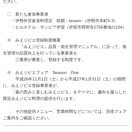
ださい。
〇 新たな参加事業者
・伊勢外宮参道料理店 鉄饌－tessen-（伊勢市本町5-3）
・ヒルホテル サンピア伊賀（伊賀市西明寺2756番地の104）
※ みえジビエ登録制度概要
「『みえジビエ』品質・衛生管理マニュアル」に沿って、衛
生管理や品質向上を行っている事業者を
三重県が審査し、登録する制度です。
※ みえジビエフェア Season One
平成26年11月1日（土）から平成27年1月31日（土）の期間
に、みえジビエ登録事業者が、
「森の恵みと楽しむみえジビエ」をテーマに、趣向を凝らした
限定みえジビエ料理の提供を行います。
その他提供メニュー、営業時間などについては、別添フェア
ご案内をご確認ください。