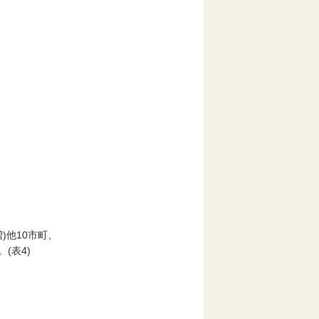
。
)他10市町、
(表4)