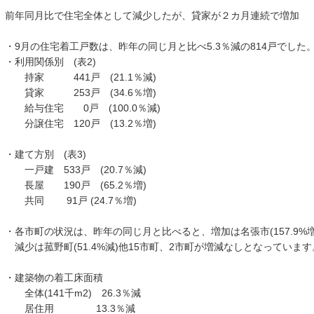
前年同月比で住宅全体として減少したが、貸家が２カ月連続で増加
・9月の住宅着工戸数は、昨年の同じ月と比べ5.3％減の814戸でした
・利用関係別 (表2)
持家 441戸 (21.1％減)
貸家 253戸 (34.6％増)
給与住宅 0戸 (100.0％減)
分譲住宅 120戸 (13.2％増)
・建て方別 (表3)
一戸建 533戸 (20.7％減)
長屋 190戸 (65.2％増)
共同 91戸 (24.7％増)
・各市町の状況は、昨年の同じ月と比べると、増加は名張市(157.9%増
減少は菰野町(51.4%減)他15市町、2市町が増減なしとなっています。
・建築物の着工床面積
全体(141千m2) 26.3％減
居住用 13.3％減