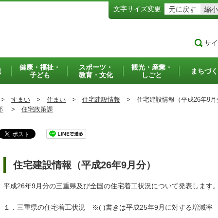
文字サイズ変更
元に戻す
縮小
サイ
健康・福祉・
スポーツ・
観光・産業・
犯
まちづく
子ども
教育・文化
しごと
>
すまい
>
住まい
>
住宅建設情報
>
住宅建設情報（平成26年9月
部
>
住宅政策課
住宅建設情報（平成26年9月分）
平成26年9月分の三重県及び全国の住宅着工状況について発表します
１．三重県の住宅着工状況 ※( )書きは平成25年9月に対する増減率