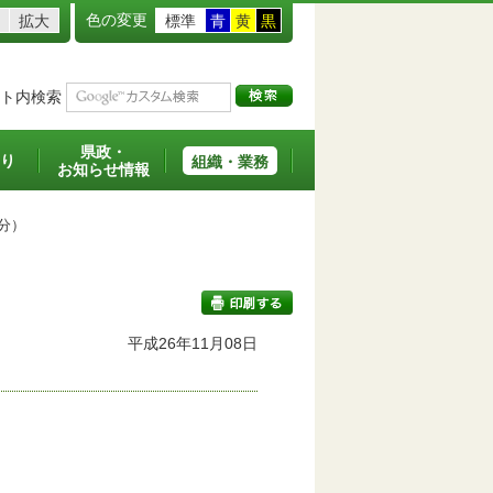
色の変更
拡大
標準
青
黄
黒
ト内検索
県政・
り
組織・業務
お知らせ情報
分）
平成26年11月08日
印刷する
。