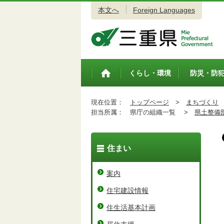
本文へ
Foreign Languages
三重県公式ウェブサイト
くらし・環境
防災・防
トップペ
ージ
現在位置：
トップページ
>
まちづくり
担当所属：
県庁の組織一覧 >
県土整備
住まい
案内
住宅建設情報
住生活基本計画