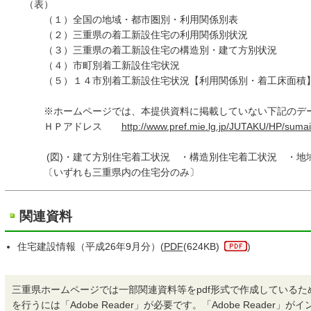
（表）
（１）全国の地域・都市圏別・利用関係別表
（２）三重県の着工新設住宅の利用関係別状況
（３）三重県の着工新設住宅の構造別・建て方別状況
（４）市町別着工新設住宅状況
（５）１４市別着工新設住宅状況【利用関係別・着工床面積
※ホームページでは、本提供資料に掲載していない下記のデー
ＨＰアドレス
http://www.pref.mie.lg.jp/JUTAKU/HP/suma
(図)・建て方別住宅着工状況 ・構造別住宅着工状況 ・地域
〔いずれも三重県内の住宅分のみ〕
関連資料
住宅建設情報（平成26年9月分）(
PDF
(624KB)
)
三重県ホームページでは一部関連資料等をpdf形式で作成しているた
を行うには「Adobe Reader」が必要です。「Adobe Reader」