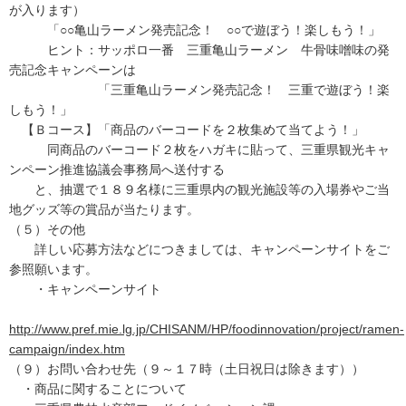
が入ります）
「○○亀山ラーメン発売記念！ ○○で遊ぼう！楽しもう！」
ヒント：サッポロ一番 三重亀山ラーメン 牛骨味噌味の発
売記念キャンペーンは
「三重亀山ラーメン発売記念！ 三重で遊ぼう！楽
しもう！」
【Ｂコース】「商品のバーコードを２枚集めて当てよう！」
同商品のバーコード２枚をハガキに貼って、三重県観光キャ
ンペーン推進協議会事務局へ送付する
と、抽選で１８９名様に三重県内の観光施設等の入場券やご当
地グッズ等の賞品が当たります。
（５）その他
詳しい応募方法などにつきましては、キャンペーンサイトをご
参照願います。
・キャンペーンサイト
http://www.pref.mie.lg.jp/CHISANM/HP/foodinnovation/project/ramen-
campaign/index.htm
（９）お問い合わせ先（９～１７時（土日祝日は除きます））
・商品に関することについて