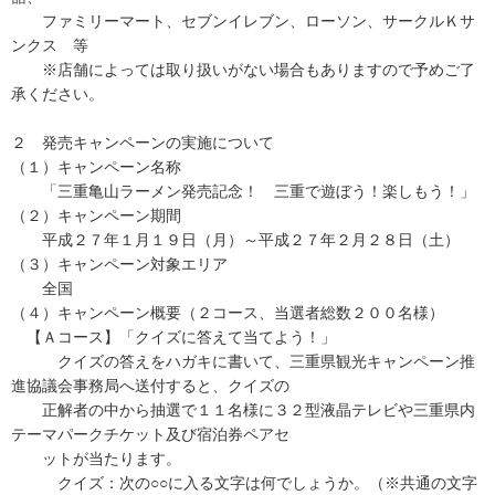
ファミリーマート、セブンイレブン、ローソン、サークルＫサ
ンクス 等
※店舗によっては取り扱いがない場合もありますので予めご了
承ください。
２ 発売キャンペーンの実施について
（１）キャンペーン名称
「三重亀山ラーメン発売記念！ 三重で遊ぼう！楽しもう！」
（２）キャンペーン期間
平成２７年１月１９日（月）～平成２７年２月２８日（土）
（３）キャンペーン対象エリア
全国
（４）キャンペーン概要（２コース、当選者総数２００名様）
【Ａコース】「クイズに答えて当てよう！」
クイズの答えをハガキに書いて、三重県観光キャンペーン推
進協議会事務局へ送付すると、クイズの
正解者の中から抽選で１１名様に３２型液晶テレビや三重県内
テーマパークチケット及び宿泊券ペアセ
ットが当たります。
クイズ：次の○○に入る文字は何でしょうか。（※共通の文字