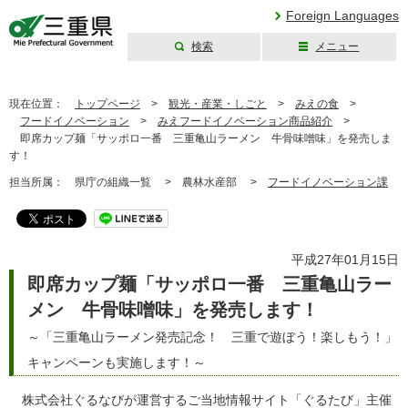
Foreign Languages
検索
メニュー
三重県公式ウェブ
サイト
現在位置：
トップページ
>
観光・産業・しごと
>
みえの食
>
フードイノベーション
>
みえフードイノベーション商品紹介
>
即席カップ麺「サッポロ一番 三重亀山ラーメン 牛骨味噌味」を発売しま
す！
担当所属：
県庁の組織一覧 >
農林水産部 >
フードイノベーション課
平成27年01月15日
即席カップ麺「サッポロ一番 三重亀山ラー
メン 牛骨味噌味」を発売します！
～「三重亀山ラーメン発売記念！ 三重で遊ぼう！楽しもう！」
キャンペーンも実施します！～
株式会社ぐるなびが運営するご当地情報サイト「ぐるたび」主催