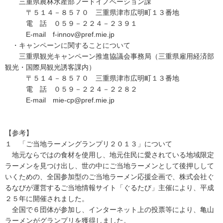
三重県農林水産部フードイノベーション課
〒５１４－８５７０ 三重県津市広明町１３番地
電 話 ０５９－２２４－２３９１
E-mail f-innov@pref.mie.jp
・キャンペーンに関することについて
三重県観光キャンペーン推進協議会事務局（三重県雇用経済部
観光・国際局観光誘客課内）
〒５１４－８５７０ 三重県津市広明町１３番地
電 話 ０５９－２２４－２２８２
E-mail mie-cp@pref.mie.jp
【参考】
１ 「ご当地ラーメングランプリ２０１３」について
地元ならではの食材を使用し、地元住民に愛されている地域限定
ラーメンを見つけ出し、世の中にご当地ラーメンとして後押しして
いくための、全国参加型のご当地ラーメン応援企画で、株式会社ぐ
るなびが運営するご当地情報サイト「ぐるたび」主催により、平成
２５年に開催されました。
全国で６団体が参加し、インターネット上の投票等により、亀山
ラーメンがグランプリを獲得しました。