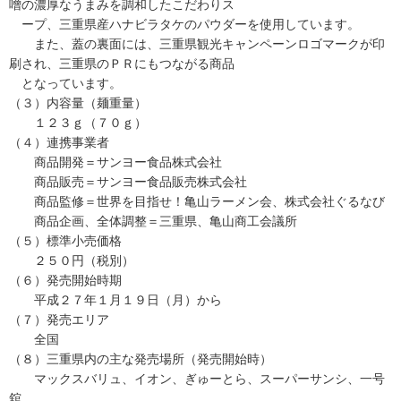
噌の濃厚なうまみを調和したこだわりス
ープ、三重県産ハナビラタケのパウダーを使用しています。
また、蓋の裏面には、三重県観光キャンペーンロゴマークが印
刷され、三重県のＰＲにもつながる商品
となっています。
（３）内容量（麺重量）
１２３ｇ（７０ｇ）
（４）連携事業者
商品開発＝サンヨー食品株式会社
商品販売＝サンヨー食品販売株式会社
商品監修＝世界を目指せ！亀山ラーメン会、株式会社ぐるなび
商品企画、全体調整＝三重県、亀山商工会議所
（５）標準小売価格
２５０円（税別）
（６）発売開始時期
平成２７年１月１９日（月）から
（７）発売エリア
全国
（８）三重県内の主な発売場所（発売開始時）
マックスバリュ、イオン、ぎゅーとら、スーパーサンシ、一号
舘、