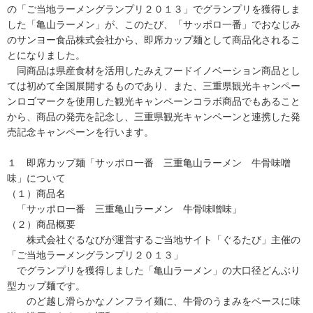
の「ご当地ラーメングランプリ２０１３」でグランプリを獲得しま
した「亀山ラーメン」が、このたび、「サッポロ一番」でおなじみ
のサンヨー食品株式会社から、即席カップ麺として商品化されるこ
とになりました。
同商品は県産食材を活用したみえフードイノベーション商品とし
ては初めて全国展開するものであり、また、三重県観光キャンペー
ンロゴマークを使用した観光キャンペーンコラボ商品でもあること
から、商品の発売を記念し、三重県観光キャンペーンと連携した発
売記念キャンペーンを行います。
１ 即席カップ麺「サッポロ一番 三重亀山ラーメン 牛骨味噌
味」について
（１）商品名
「サッポロ一番 三重亀山ラーメン 牛骨味噌味」
（２）商品概要
株式会社ぐるなびが運営するご当地サイト「ぐるたび」主催の
「ご当地ラーメングランプリ２０１３」
でグランプリを獲得しました「亀山ラーメン」の大口径どんぶり
型カップ麺です。
のど越し滑らかなノンフライ麺に、牛骨のうまみをベースに味