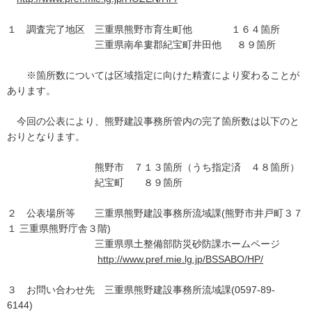
１ 調査完了地区 三重県熊野市育生町他 １６４箇所
三重県南牟婁郡紀宝町井田他 ８９箇所
※箇所数については区域指定に向けた精査により変わることが
あります。
今回の公表により、熊野建設事務所管内の完了箇所数は以下のと
おりとなります。
熊野市 ７１３箇所（うち指定済 ４８箇所）
紀宝町 ８９箇所
２ 公表場所等 三重県熊野建設事務所流域課(熊野市井戸町３７
１ 三重県熊野庁舎３階)
三重県県土整備部防災砂防課ホームページ
http://www.pref.mie.lg.jp/BSSABO/HP/
３ お問い合わせ先 三重県熊野建設事務所流域課(0597-89-
6144)