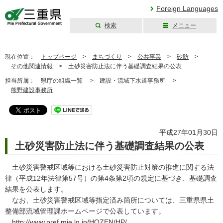
Foreign Languages
検索
メニュー
三重県公式ウェブ
サイト
現在位置：
トップページ
>
まちづくり
>
公共事業
>
砂防
>
その他関連情報
>
土砂災害防止法に伴う基礎調査結果の公表
担当所属：
県庁の組織一覧 >
建設・流域下水道事務所 >
熊野建設事務所
平成27年01月30日
土砂災害防止法に伴う基礎調査結果の公表
土砂災害警戒区域等における土砂災害防止対策の推進に関する法
律（平成12年法律第57号）の第4条第2項の規定に基づき、基礎調査
結果を公表します。
なお、土砂災害警戒区域等指定済み箇所については、三重県県土
整備部流域管理課ホームページで公表しています。
http://www.pref.mie.lg.jp/HOZEN/HP/