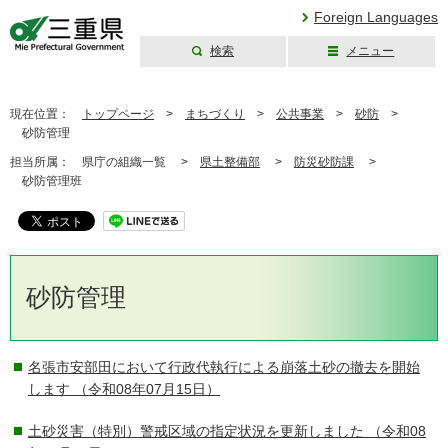
Foreign Languages
検索
メニュー
三重県公式ウェブ
サイト
現在位置：
トップページ
>
まちづくり
>
公共事業
>
砂防
>
砂防管理
担当所属：
県庁の組織一覧 >
県土整備部
>
防災砂防課
>
砂防管理班
砂防管理
名張市安部田において行政代執行による崩落土砂の撤去を開始
します
（令和08年07月15日）
土砂災害（特別）警戒区域の指定状況を更新しました
（令和08