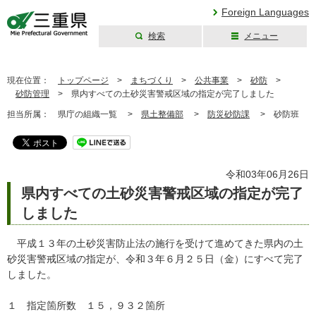
Foreign Languages
検索
メニュー
三重県公式ウェブ
サイト
現在位置：
トップページ
>
まちづくり
>
公共事業
>
砂防
>
砂防管理
>
県内すべての土砂災害警戒区域の指定が完了しました
担当所属：
県庁の組織一覧 >
県土整備部
>
防災砂防課
>
砂防班
令和03年06月26日
県内すべての土砂災害警戒区域の指定が完了
しました
平成１３年の土砂災害防止法の施行を受けて進めてきた県内の土
砂災害警戒区域の指定が、令和３年６月２５日（金）にすべて完了
しました。
１ 指定箇所数 １５，９３２箇所