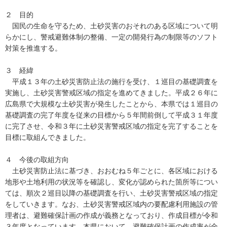
２ 目的
国民の生命を守るため、土砂災害のおそれのある区域について明
らかにし、警戒避難体制の整備、一定の開発行為の制限等のソフト
対策を推進する。
３ 経緯
平成１３年の土砂災害防止法の施行を受け、１巡目の基礎調査を
実施し、土砂災害警戒区域の指定を進めてきました。平成２６年に
広島県で大規模な土砂災害が発生したことから、本県では１巡目の
基礎調査の完了年度を従来の目標から５年間前倒して平成３１年度
に完了させ、令和３年に土砂災害警戒区域の指定を完了することを
目標に取組んできました。
４ 今後の取組方向
土砂災害防止法に基づき、おおむね５年ごとに、各区域における
地形や土地利用の状況等を確認し、変化が認められた箇所等につい
ては、順次２巡目以降の基礎調査を行い、土砂災害警戒区域の指定
をしていきます。なお、土砂災害警戒区域内の要配慮利用施設の管
理者は、避難確保計画の作成が義務となっており、作成目標が令和
３年度となっています。本県において、避難確保計画の作成率が全