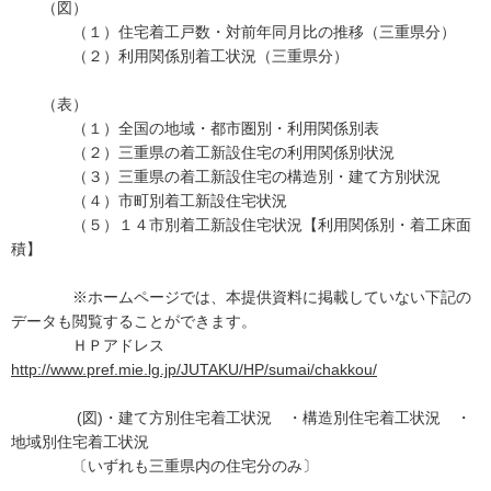
（図）
（１）住宅着工戸数・対前年同月比の推移（三重県分）
（２）利用関係別着工状況（三重県分）
（表）
（１）全国の地域・都市圏別・利用関係別表
（２）三重県の着工新設住宅の利用関係別状況
（３）三重県の着工新設住宅の構造別・建て方別状況
（４）市町別着工新設住宅状況
（５）１４市別着工新設住宅状況【利用関係別・着工床面
積】
※ホームページでは、本提供資料に掲載していない下記の
データも閲覧することができます。
ＨＰアドレス
http://www.pref.mie.lg.jp/JUTAKU/HP/sumai/chakkou/
(図)・建て方別住宅着工状況 ・構造別住宅着工状況 ・
地域別住宅着工状況
〔いずれも三重県内の住宅分のみ〕