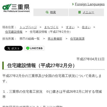
Foreign Languages
検索
メニュー
三重県公式ウェブ
サイト
現在位置：
トップページ
>
まちづくり
>
すまい
>
住まい
>
住宅建設情報
>
住宅建設情報（平成27年2月分）
担当所属：
県庁の組織一覧 >
県土整備部
>
住宅政策課
平成27年04月11日
住宅建設情報（平成27年2月分）
平成27年2月分の三重県及び全国の住宅着工状況について発表しま
す。
１．三重県の住宅着工状況 ※( )書きは平成26年2月に対する増減
率