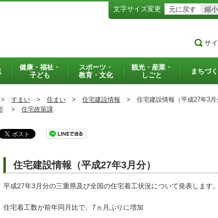
文字サイズ変更
元に戻す
縮小
サイ
健康・福祉・
スポーツ・
観光・産業・
犯
まちづく
子ども
教育・文化
しごと
>
すまい
>
住まい
>
住宅建設情報
>
住宅建設情報（平成27年3月
部
>
住宅政策課
住宅建設情報（平成27年3月分）
平成27年3月分の三重県及び全国の住宅着工状況について発表します
住宅着工数が前年同月比で、7ヵ月ぶりに増加