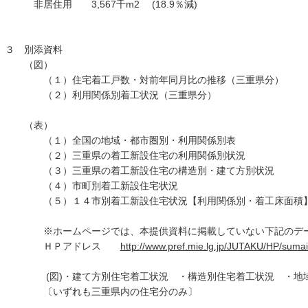
非居住用 3,567千m2 (18.9％減)
３ 別添資料
（図）
（１）住宅着工戸数・対前年同月比の推移（三重県分）
（２）利用関係別着工状況（三重県分）
（表）
（１）全国の地域・都市圏別・利用関係別表
（２）三重県の着工新設住宅の利用関係別状況
（３）三重県の着工新設住宅の構造別・建て方別状況
（４）市町別着工新設住宅状況
（５）１４市別着工新設住宅状況【利用関係別・着工床面積
※ホームページでは、本提供資料に掲載していない下記のデー
ＨＰアドレス
http://www.pref.mie.lg.jp/JUTAKU/HP/suma
(図)・建て方別住宅着工状況 ・構造別住宅着工状況 ・地域
〔いずれも三重県内の住宅分のみ〕