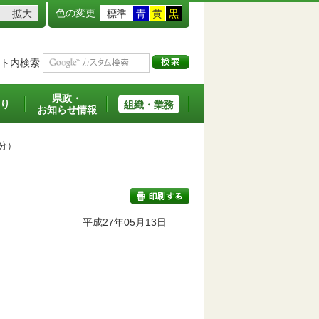
色の変更
拡大
標準
青
黄
黒
ト内検索
県政・
り
組織・業務
お知らせ情報
分）
平成27年05月13日
印刷する
。