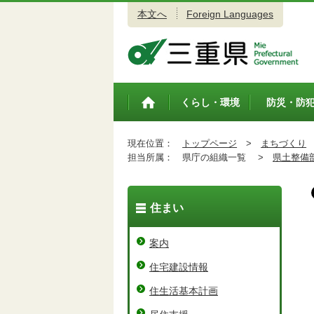
本文へ
Foreign Languages
三重県公式ウェブサイト
くらし・環境
防災・防
トップペ
ージ
現在位置：
トップページ
>
まちづくり
担当所属：
県庁の組織一覧 >
県土整備
住まい
案内
住宅建設情報
住生活基本計画