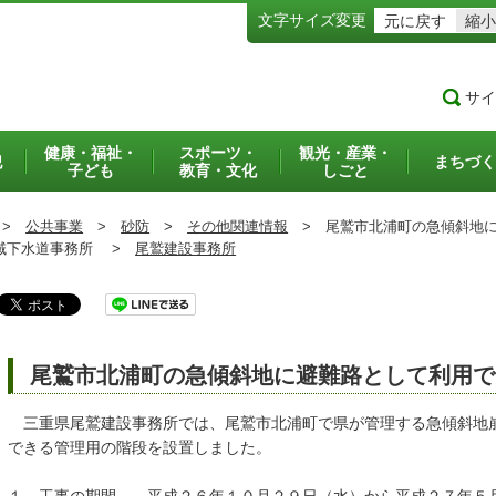
文字サイズ変更
元に戻す
縮小
サイ
健康・福祉・
スポーツ・
観光・産業・
犯
まちづく
子ども
教育・文化
しごと
>
公共事業
>
砂防
>
その他関連情報
>
尾鷲市北浦町の急傾斜地に
下水道事務所 >
尾鷲建設事務所
尾鷲市北浦町の急傾斜地に避難路として利用で
三重県尾鷲建設事務所では、尾鷲市北浦町で県が管理する急傾斜地
できる管理用の階段を設置しました。