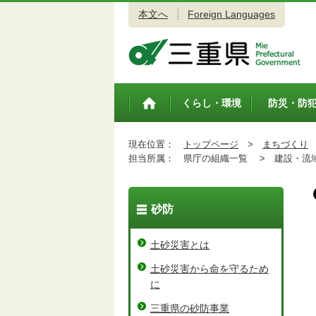
本文へ
Foreign Languages
三重県公式ウェブサイト
くらし・環境
防災・防
トップペ
ージ
現在位置：
トップページ
>
まちづくり
担当所属：
県庁の組織一覧 >
建設・流域
砂防
土砂災害とは
土砂災害から命を守るため
に
三重県の砂防事業