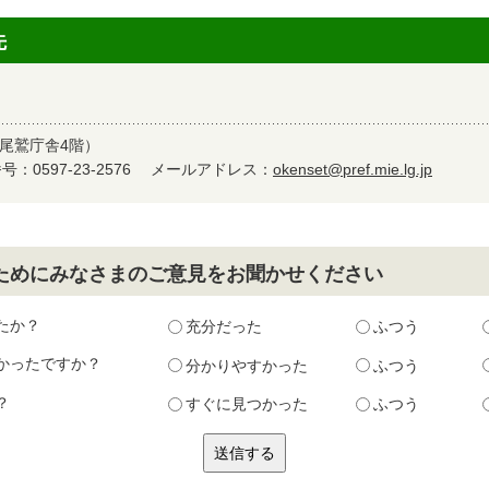
先
尾鷲庁舎4階）
：0597-23-2576
メールアドレス：
okenset@pref.mie.lg.jp
ためにみなさまのご意見をお聞かせください
たか？
充分だった
ふつう
かったですか？
分かりやすかった
ふつう
？
すぐに見つかった
ふつう