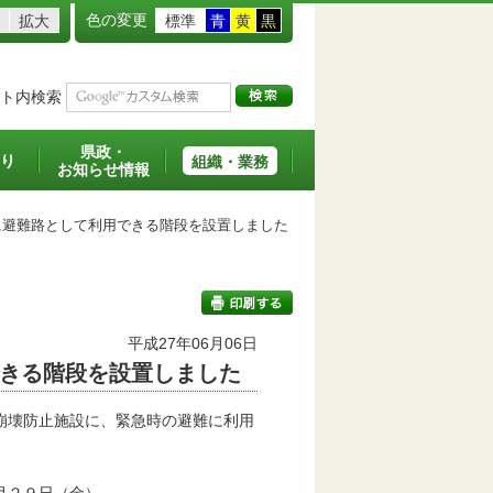
色の変更
拡大
標準
青
黄
黒
ト内検索
県政・
り
組織・業務
お知らせ情報
避難路として利用できる階段を設置しました
平成27年06月06日
きる階段を設置しました
印刷する
崩壊防止施設に、緊急時の避難に利用