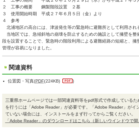
１ 工事の期間 平成２６年１０月２９日（水）から平成２７年５
２ 工事の概要 鋼製階段設置 ２基
３ 使用開始時期 平成２７年６月５日（金）より
４ 参考
北浦地区の高台には、津波発生等の緊急時に避難所として利用され
当地区では、急傾斜地の崩壊を防止するための施設として擁壁を整
段を設置することで、緊急時の階段利用による避難経路の短縮と、擁
管理が容易になりました。
関連資料
位置図・写真(
PDF
(224KB)
)
三重県ホームページでは一部関連資料等をpdf形式で作成しているた
を行うには「Adobe Reader」が必要です。「Adobe Reader」
ていない場合には、インストールをまず行ってからご覧ください。
「Adobe Reader」のダウンロードはこちら（新しいウインドウで