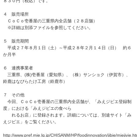
８３０円（税込）です。
４ 販売場所
ＣｏＣｏ壱番屋の三重県内全店舗（２８店舗）
※詳細は別添ファイルを参照してください。
５ 販売期間
平成２７年８月１日（土）～平成２８年２月１４日（日） 約６
か月半
６ 連携事業者
三重県、(株)壱番屋（愛知県）、（株）サンショク（伊賀市）、
鈴鹿はなびらたけ工房（鈴鹿市）
７ その他
今回、ＣｏＣｏ壱番屋の三重県内全店舗が、「みえジビエ登録制
度」における「みえジビエの食べら
れるお店」に登録されます。詳細については、別途サイト「み
えジビエ」をご覧ください。
http://www.pref.mie.lg.jp/CHISANM/HP/foodinnovation/jibie/miejivie.h