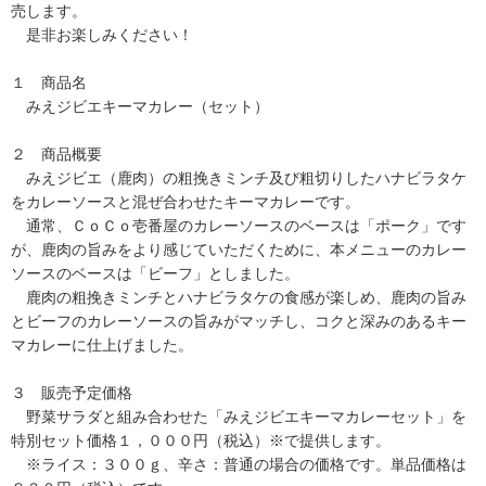
売します。
是非お楽しみください！
１ 商品名
みえジビエキーマカレー（セット）
２ 商品概要
みえジビエ（鹿肉）の粗挽きミンチ及び粗切りしたハナビラタケ
をカレーソースと混ぜ合わせたキーマカレーです。
通常、ＣｏＣｏ壱番屋のカレーソースのベースは「ポーク」です
が、鹿肉の旨みをより感じていただくために、本メニューのカレー
ソースのベースは「ビーフ」としました。
鹿肉の粗挽きミンチとハナビラタケの食感が楽しめ、鹿肉の旨み
とビーフのカレーソースの旨みがマッチし、コクと深みのあるキー
マカレーに仕上げました。
３ 販売予定価格
野菜サラダと組み合わせた「みえジビエキーマカレーセット」を
特別セット価格１，０００円（税込）※で提供します。
※ライス：３００ｇ、辛さ：普通の場合の価格です。単品価格は