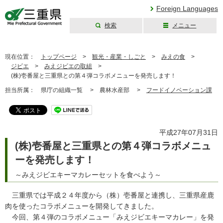
Foreign Languages
検索
メニュー
三重県公式ウェブ
サイト
現在位置：
トップページ
>
観光・産業・しごと
>
みえの食
>
ジビエ
>
みえジビエの取組
>
(株)壱番屋と三重県との第４弾コラボメニューを発売します！
担当所属：
県庁の組織一覧 >
農林水産部 >
フードイノベーション課
平成27年07月31日
(株)壱番屋と三重県との第４弾コラボメニュ
ーを発売します！
～みえジビエキーマカレーセットを食べよう～
三重県では平成２４年度から（株）壱番屋と連携し、三重県産鹿
肉を使ったコラボメニューを開発してきました。
今回、第４弾のコラボメニュー「みえジビエキーマカレー」を発