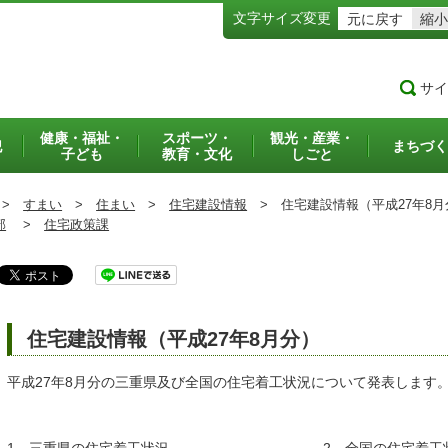
文字サイズ変更
元に戻す
縮小
サイ
健康・福祉・
スポーツ・
観光・産業・
犯
まちづく
子ども
教育・文化
しごと
>
すまい
>
住まい
>
住宅建設情報
>
住宅建設情報（平成27年8月
部
>
住宅政策課
住宅建設情報（平成27年8月分）
平成27年8月分の三重県及び全国の住宅着工状況について発表します