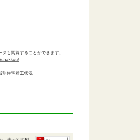
タも閲覧することができます。
i/chakkou/
別住宅着工状況
め、表示や印刷