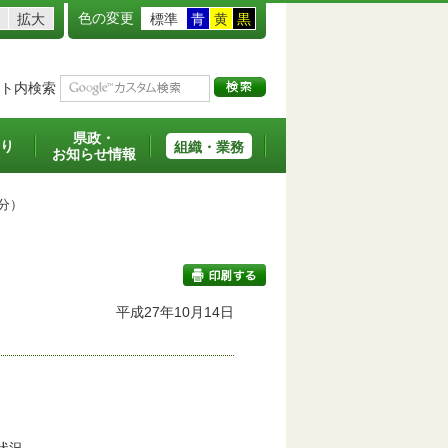
色の変更
拡大
標準
青
黄
黒
ト内検索
県政・
り
組織・業務
お知らせ情報
分）
平成27年10月14日
印刷する
。