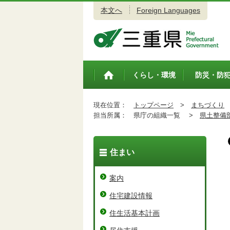
本文へ
Foreign Languages
三重県公式ウェブサイト
くらし・環境
防災・防
トップペ
ージ
現在位置：
トップページ
>
まちづくり
担当所属：
県庁の組織一覧 >
県土整備
住まい
案内
住宅建設情報
住生活基本計画