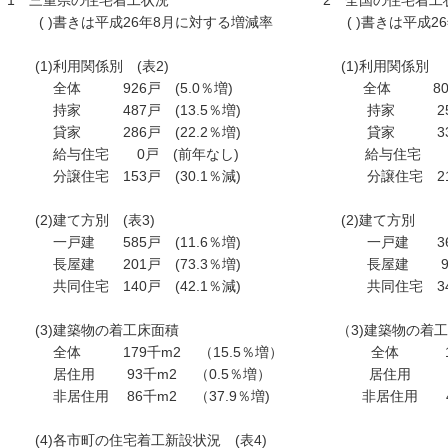
1 三重県の住宅着工状況 2 全国の住宅着工
( )書きは平成26年8月に対する増減率 ( )書きは平成26
(1)利用関係別 (表2) (1)利用関
全体 926戸 (5.0％増) 全体 80,255戸
持家 487戸 (13.5％増) 持家 25,245戸
貸家 286戸 (22.2％増) 貸家 33,470戸
給与住宅 0戸 (前年なし) 給与住宅 328戸 
分譲住宅 153戸 (30.1％減) 分譲住宅 21,212
(2)建て方別 (表3) (2)建て方別
一戸建 585戸 (11.6％増) 一戸建 36,658戸
長屋建 201戸 (73.3％増) 長屋建 9,173戸
共同住宅 140戸 (42.1％減) 共同住宅 34,424戸
(3)建築物の着工床面積 （3)建築物の着工
全体 179千m2 （15.5％増） 全体 11,012
居住用 93千m2 （0.5％増） 居住用 6,834
非居住用 86千m2 （37.9％増) 非居住用 4,178
(4)各市町の住宅着工新設状況 (表4)