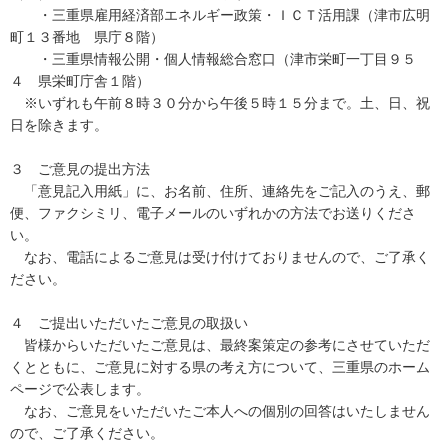
・三重県雇用経済部エネルギー政策・ＩＣＴ活用課（津市広明
町１３番地 県庁８階）
・三重県情報公開・個人情報総合窓口（津市栄町一丁目９５
４ 県栄町庁舎１階）
※いずれも午前８時３０分から午後５時１５分まで。土、日、祝
日を除きます。
３ ご意見の提出方法
「意見記入用紙」に、お名前、住所、連絡先をご記入のうえ、郵
便、ファクシミリ、電子メールのいずれかの方法でお送りくださ
い。
なお、電話によるご意見は受け付けておりませんので、ご了承く
ださい。
４ ご提出いただいたご意見の取扱い
皆様からいただいたご意見は、最終案策定の参考にさせていただ
くとともに、ご意見に対する県の考え方について、三重県のホーム
ページで公表します。
なお、ご意見をいただいたご本人への個別の回答はいたしません
ので、ご了承ください。