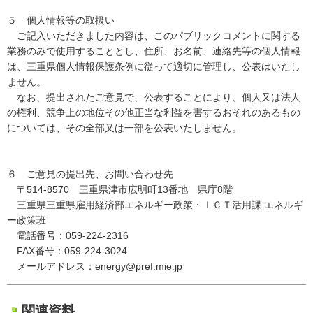
５ 個人情報等の取扱い
ご記入いただきました内容は、このパブリックコメントに関する
業務のみで使用することとし、住所、お名前、連絡先等の個人情報
は、三重県個人情報保護条例に従って適切に管理し、公表はいたし
ません。
なお、提出されたご意見で、公表することにより、個人又は法人
の権利、競争上の地位その他正当な利益を害するおそれのあるもの
については、その全部又は一部を公表いたしません。
６ ご意見の提出先、お問い合わせ先
〒514-8570 三重県津市広明町13番地 県庁8階
三重県三重県雇用経済部エネルギー政策・ＩＣＴ活用課 エネルギ
ー政策班
電話番号：059-224-2316
FAX番号：059-224-3024
メールアドレス：energy@pref.mie.jp
関連資料