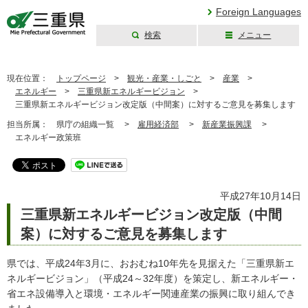
Foreign Languages
検索
メニュー
三重県公式ウェブ
サイト
現在位置：
トップページ
>
観光・産業・しごと
>
産業
>
エネルギー
>
三重県新エネルギービジョン
>
三重県新エネルギービジョン改定版（中間案）に対するご意見を募集します
担当所属：
県庁の組織一覧 >
雇用経済部
>
新産業振興課
>
エネルギー政策班
平成27年10月14日
三重県新エネルギービジョン改定版（中間
案）に対するご意見を募集します
県では、平成24年3月に、おおむね10年先を見据えた「三重県新エ
ネルギービジョン」（平成24～32年度）を策定し、新エネルギー・
省エネ設備導入と環境・エネルギー関連産業の振興に取り組んでき