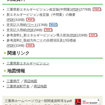
三重県新エネルギービジョン改定版(中間案)(
PDF
(277KB)
)
新エネルギービジョン改定版（中間案）の概要
(
PDF
(31KB)
)
意見記入用紙(
ワード
(17KB)
)
意見記入用紙(
PDF
(5KB)
)
参考資料1_新エネルギービジョン導入状況(
PDF
(22KB)
)
参考資料2_取組方向ごとの目標項目及び目標値
(
PDF
(11KB)
)
関連リンク
三重県新エネルギービジョン
地図情報
三重県庁
／
周辺地図
三重県栄町庁舎
／
周辺地図
三重県ホームページでは一部関連資料等をpdf