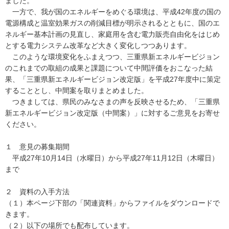
ました。
一方で、我が国のエネルギーをめぐる環境は、平成42年度の国の
電源構成と温室効果ガスの削減目標が明示されるとともに、国のエ
ネルギー基本計画の見直し、家庭用を含む電力販売自由化をはじめ
とする電力システム改革など大きく変化しつつあります。
このような環境変化をふまえつつ、三重県新エネルギービジョン
のこれまでの取組の成果と課題について中間評価をおこなった結
果、「三重県新エネルギービジョン改定版」を平成27年度中に策定
することとし、中間案を取りまとめました。
つきましては、県民のみなさまの声を反映させるため、「三重県
新エネルギービジョン改定版（中間案）」に対するご意見をお寄せ
ください。
１ 意見の募集期間
平成27年10月14日（水曜日）から平成27年11月12日（木曜日）
まで
２ 資料の入手方法
（１）本ページ下部の「関連資料」からファイルをダウンロードで
きます。
（２）以下の場所でも配布しています。