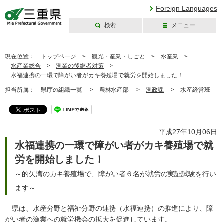
Foreign Languages
検索
メニュー
三重県公式ウェブ
サイト
現在位置：
トップページ
>
観光・産業・しごと
>
水産業
>
水産業総合
>
漁業の後継者対策
>
水福連携の一環で障がい者がカキ養殖場で就労を開始しました！
担当所属：
県庁の組織一覧 >
農林水産部 >
漁政課
>
水産経営班
平成27年10月06日
水福連携の一環で障がい者がカキ養殖場で就
労を開始しました！
～的矢湾のカキ養殖場で、障がい者６名が就労の実証試験を行い
ます～
県は、水産分野と福祉分野の連携（水福連携）の推進により、障
がい者の漁業への就労機会の拡大を促進しています。