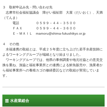
３ 取材申込み先・問い合わせ先
志摩市社会福祉協議会 障がい福祉部 大屋（だいおく）、天満
（てんま）
電話 ０５９９－４４－３５００
ＦＡＸ ０５９９－４４－３６００
Ｅ－ＭＡＩＬ mamoru@shima-fukushikyo.or.jp
４ その他
水福連携の取組とは、平成２５年度に立ち上げた若手水産技師に
よるワーキンググループが端緒となり始まりました。
ワーキンググループでは、他県の事例調査や地元社協との意見交
換を重ね、漁協と福祉事業所との連携による鮮魚販売や、漁業者か
ら福祉事業所への養殖カゴの修繕委託などの取組が実現していま
す。
水産業総合