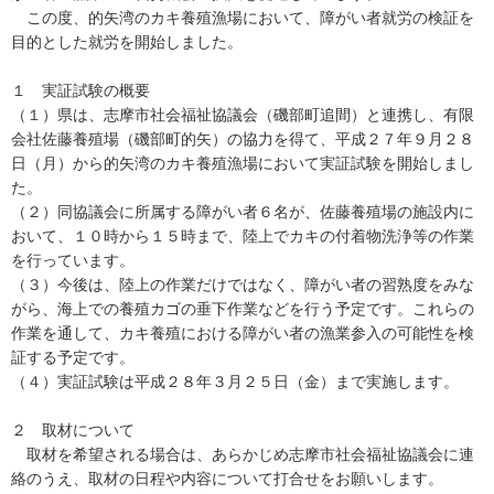
この度、的矢湾のカキ養殖漁場において、障がい者就労の検証を
目的とした就労を開始しました。
１ 実証試験の概要
（１）県は、志摩市社会福祉協議会（磯部町追間）と連携し、有限
会社佐藤養殖場（磯部町的矢）の協力を得て、平成２７年９月２８
日（月）から的矢湾のカキ養殖漁場において実証試験を開始しまし
た。
（２）同協議会に所属する障がい者６名が、佐藤養殖場の施設内に
おいて、１０時から１５時まで、陸上でカキの付着物洗浄等の作業
を行っています。
（３）今後は、陸上の作業だけではなく、障がい者の習熟度をみな
がら、海上での養殖カゴの垂下作業などを行う予定です。これらの
作業を通して、カキ養殖における障がい者の漁業参入の可能性を検
証する予定です。
（４）実証試験は平成２８年３月２５日（金）まで実施します。
２ 取材について
取材を希望される場合は、あらかじめ志摩市社会福祉協議会に連
絡のうえ、取材の日程や内容について打合せをお願いします。