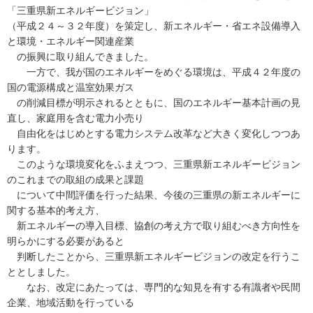
「三重県新エネルギービジョン」
（平成２４～３２年度）を策定し、新エネルギー・省エネ設備導入
と環境・エネルギー関連産業
の振興に取り組んできました。
一方で、我が国のエネルギーをめぐる環境は、平成４２年度の
国の電源構成と温室効果ガス
の削減目標が明示されるとともに、国のエネルギー基本計画の見
直し、家庭用を含む電力小売り
自由化をはじめとする電力システム改革など大きく変化しつつあ
ります。
このような環境変化をふまえつつ、三重県新エネルギービジョン
のこれまでの取組の成果と課題
について中間評価を行った結果、今後の三重県の新エネルギーに
関する基本的考え方、
新エネルギーの導入目標、協創の考え方で取り組むべき方向性を
明らかにする必要があると
判断したことから、三重県新エネルギービジョンの改定を行うこ
ととしました。
なお、改定にあたっては、専門的な知見を有する有識者や民間
企業、地域活動を行っている