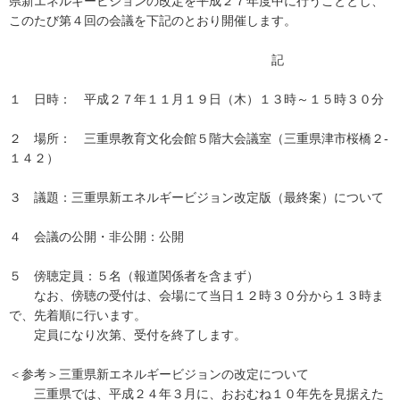
県新エネルギービジョンの改定を平成２７年度中に行うこととし、
このたび第４回の会議を下記のとおり開催します。
記
１ 日時： 平成２７年１１月１９日（木）１３時～１５時３０分
２ 場所： 三重県教育文化会館５階大会議室（三重県津市桜橋２-
１４２）
３ 議題：三重県新エネルギービジョン改定版（最終案）について
４ 会議の公開・非公開：公開
５ 傍聴定員：５名（報道関係者を含まず）
なお、傍聴の受付は、会場にて当日１２時３０分から１３時ま
で、先着順に行います。
定員になり次第、受付を終了します。
＜参考＞三重県新エネルギービジョンの改定について
三重県では、平成２４年３月に、おおむね１０年先を見据えた