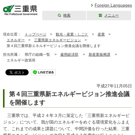
Foreign Languages
検索
メニュー
三重県公式ウェブ
サイト
現在位置：
トップページ
>
観光・産業・しごと
>
産業
>
エネルギー
>
三重県新エネルギービジョン
>
第４回三重県新エネルギービジョン推進会議を開催します
担当所属：
県庁の組織一覧 >
雇用経済部
>
新産業振興課
>
エネルギー政策班
平成27年11月05日
第４回三重県新エネルギービジョン推進会議
を開催します
三重県では、平成２４年３月に策定した「三重県新エネルギービ
ジョン」について、我が国のエネルギーをめぐる環境変化をふまえ
て、これまでの成果と課題について、中間評価を行った結果、三重