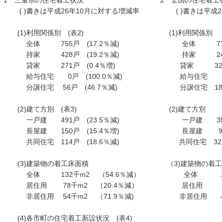
1 三重県の住宅着工状況 2 全国の住宅着工
( )書きは平成26年10月に対する増減率 ( )書きは平成26
(1)利用関係別 (表2) (1)利用関
全体 755戸 (17.2％減) 全体 77,153戸
持家 428戸 (19.2％減) 持家 24,830戸
貸家 271戸 (0.4％増) 貸家 32,757戸
給与住宅 0戸 (100.0％減) 給与住宅 728戸 
分譲住宅 56戸 (46.7％減) 分譲住宅 18,838
(2)建て方別 (表3) (2)建て方別
一戸建 491戸 (23.5％減) 一戸建 35,553戸
長屋建 150戸 (15.4％増) 長屋建 9,500戸
共同住宅 114戸 (18.6％減) 共同住宅 32,100戸
(3)建築物の着工床面積 （3)建築物の着工
全体 132千m2 （54.6％減） 全体 10,913千
居住用 78千m2 （20.4％減） 居住用 6,661
非居住用 54千m2 （71.9％減) 非居住用 4,252千
(4)各市町の住宅着工新設状況 (表4)