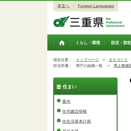
本文へ
Foreign Languages
三重県公式ウェブサイト
くらし・環境
防災・防
トップペ
ージ
現在位置：
トップページ
>
まちづくり
担当所属：
県庁の組織一覧 >
県土整備
住まい
案内
住宅建設情報
住生活基本計画