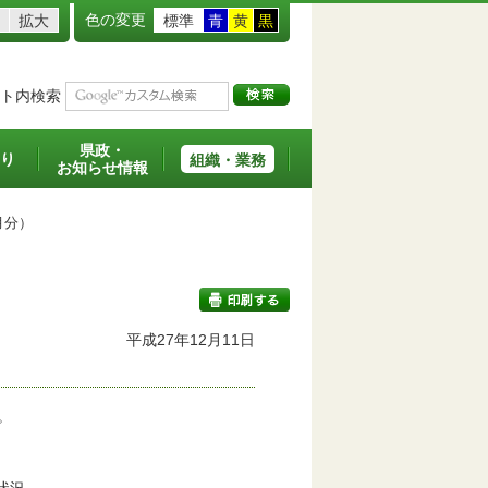
色の変更
拡大
標準
青
黄
黒
ト内検索
県政・
り
組織・業務
お知らせ情報
月分）
平成27年12月11日
印刷する
。