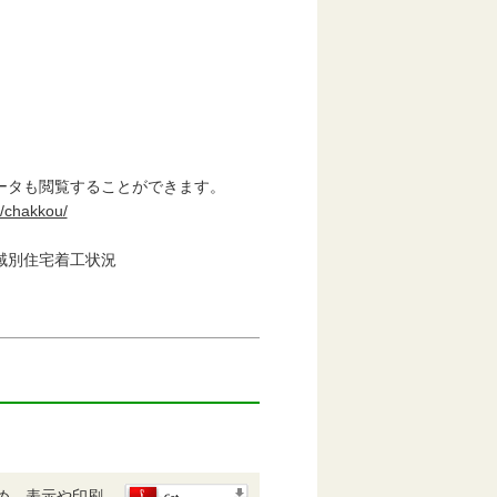
タも閲覧することができます。
i/chakkou/
別住宅着工状況
め、表示や印刷