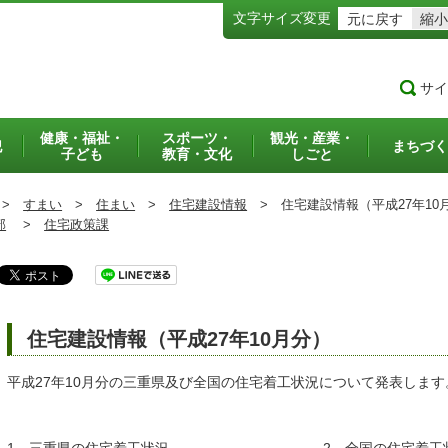
文字サイズ変更
元に戻す
縮小
サイ
健康・福祉・
スポーツ・
観光・産業・
犯
まちづく
子ども
教育・文化
しごと
>
すまい
>
住まい
>
住宅建設情報
>
住宅建設情報（平成27年10
部
>
住宅政策課
住宅建設情報（平成27年10月分）
平成27年10月分の三重県及び全国の住宅着工状況について発表します